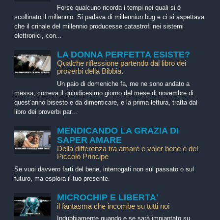
Forse qualcuno ricorda i tempi nei quali si è
scollinato il millennio. Si parlava di millenniun bug e ci si aspettava
che il crinale del millennio producesse catastrofi nei sistemi
elettronici, con...
LA DONNA PERFETTA ESISTE?
Qualche riflessione partendo dal libro dei
proverbi della Bibbia.
Un paio di domeniche fa, me ne sono andato a
messa, correva il quindicesimo giorno del mese di novembre di
quest’anno bisesto e da dimenticare, e la prima lettura, tratta dal
libro dei proverbi par...
MENDICANDO LA GRAZIA DI
SAPER AMARE
Della differenza tra amare e voler bene e del
Piccolo Principe
Se vuoi davvero farti del bene, interrogati non sul passato o sul
futuro, ma esplora il tuo presente.
MICROCHIP E LIBERTA'
il fantasma che incombe su tutti noi
Indubbiamente quando e se sarà impiantato su