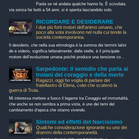
Paola se né andata qualche hanno fa. È scivolata
via senza far botti a 54 anni, si è spenta lasciandolo solo.
RICORDARE E DESIDERARE
I due più forti motori dell’animo umano, che
poco alla vota involvono nel nulla cui tende la
società contemporanea.
Il desiderio, che nella sua etimologia è la somma dei termini latini
de e siderio, significa letteralmente: dalle stelle, è il principale
motore dell’evoluzione umana poiché produce una tensione co...
Sarpedonte: Il semidio che parla ai
troiani del coraggio e della morte
Ragazzi, oggi ho voglia di parlare del
fratellastro di Elena, colei che scatenò la
guerra di Troia.
Mi interessa mettere a fuoco il legame tra Coraggio ed immortalità,
che anche se non sembra a prima vista, è uno dei temi del
cambiamento d’epoca che stiamo vivendo.
Sintomi ed effetti del Narcisismo
Qualche considerazione ignorante su uno dei
drammi della contemporaneità