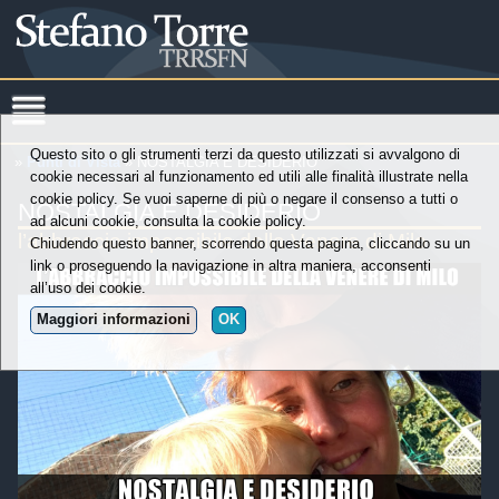
Questo sito o gli strumenti terzi da questo utilizzati si avvalgono di
»
Punti di Vista
» NOSTALGIA E DESIDERIO
cookie necessari al funzionamento ed utili alle finalità illustrate nella
cookie policy. Se vuoi saperne di più o negare il consenso a tutti o
NOSTALGIA E DESIDERIO
ad alcuni cookie, consulta la cookie policy.
l’abbraccio impossibile della Venere di Milo
Chiudendo questo banner, scorrendo questa pagina, cliccando su un
link o proseguendo la navigazione in altra maniera, acconsenti
all’uso dei cookie.
Maggiori informazioni
OK