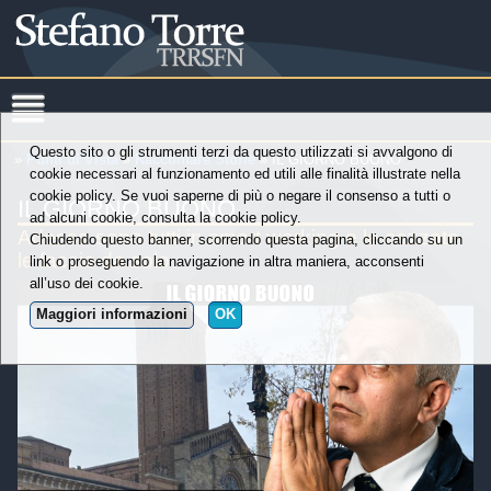
Questo sito o gli strumenti terzi da questo utilizzati si avvalgono di
»
Punti di Vista
»
Raccontare Storie
» IL GIORNO BUONO
cookie necessari al funzionamento ed utili alle finalità illustrate nella
cookie policy. Se vuoi saperne di più o negare il consenso a tutti o
IL GIORNO BUONO
ad alcuni cookie, consulta la cookie policy.
Adesso sono tutti in smart working e le cazzate
Chiudendo questo banner, scorrendo questa pagina, cliccando su un
le faccio da solo
link o proseguendo la navigazione in altra maniera, acconsenti
all’uso dei cookie.
Maggiori informazioni
OK