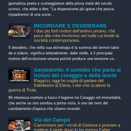
giornalista poeta e sceneggiatore della prima metà del secolo
scorso, che ebbe a dire: “La disperazione più grave che possa
impadronirsi di una socie...
RICORDARE E DESIDERARE
I due più forti motori dell’animo umano, che
poco alla vota involvono nel nulla cui tende la
società contemporanea.
Il desiderio, che nella sua etimologia è la somma dei termini latini
de e siderio, significa letteralmente: dalle stelle, è il principale
motore dell’evoluzione umana poiché produce una tensione co...
Sarpedonte: Il semidio che parla ai
troiani del coraggio e della morte
Ragazzi, oggi ho voglia di parlare del
fratellastro di Elena, colei che scatenò la
guerra di Troia.
Mi interessa mettere a fuoco il legame tra Coraggio ed immortalità,
che anche se non sembra a prima vista, è uno dei temi del
cambiamento d’epoca che stiamo vivendo.
Via del Campo
Camminare per i vicoli di Genova e provare a
mettere il piede dove lo ha messo Faber