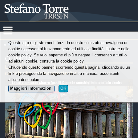
Questo sito o gli strumenti terzi da questo utilizzati si avvalgono di
»
Poesie
» OLIMPIA
cookie necessari al funzionamento ed utili alle finalità illustrate nella
cookie policy. Se vuoi saperne di più o negare il consenso a tutti o
OLIMPIA
ad alcuni cookie, consulta la cookie policy.
Le colonne sono sbarre fossili Come le
Chiudendo questo banner, scorrendo questa pagina, cliccando su un
conchiglie impastate dentro
link o proseguendo la navigazione in altra maniera, acconsenti
all’uso dei cookie.
Maggiori informazioni
OK