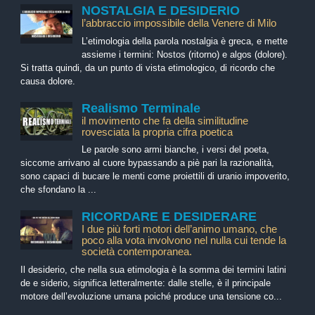
NOSTALGIA E DESIDERIO
l’abbraccio impossibile della Venere di Milo
L’etimologia della parola nostalgia è greca, e mette
assieme i termini: Nostos (ritorno) e algos (dolore).
Si tratta quindi, da un punto di vista etimologico, di ricordo che
causa dolore.
Realismo Terminale
il movimento che fa della similitudine
rovesciata la propria cifra poetica
Le parole sono armi bianche, i versi del poeta,
siccome arrivano al cuore bypassando a piè pari la razionalità,
sono capaci di bucare le menti come proiettili di uranio impoverito,
che sfondano la ...
RICORDARE E DESIDERARE
I due più forti motori dell’animo umano, che
poco alla vota involvono nel nulla cui tende la
società contemporanea.
Il desiderio, che nella sua etimologia è la somma dei termini latini
de e siderio, significa letteralmente: dalle stelle, è il principale
motore dell’evoluzione umana poiché produce una tensione co...