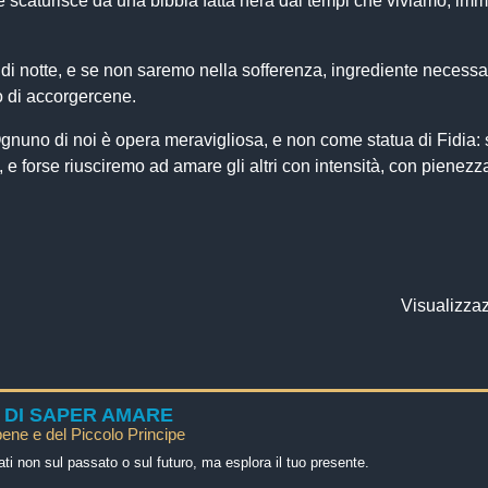
che scaturisce da una bibbia fatta nera dai tempi che viviamo, imm
 di notte, e se non saremo nella sofferenza, ingrediente necessar
o di accorgercene.
. Ognuno di noi è opera meravigliosa, e non come statua di Fidia: 
, e forse riusciremo ad amare gli altri con intensità, con pienezz
Visualizzaz
 DI SAPER AMARE
bene e del Piccolo Principe
ati non sul passato o sul futuro, ma esplora il tuo presente.