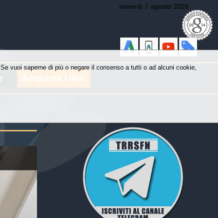
venerdì 7 agosto 2026
y. Se vuoi saperne di più o negare il consenso a tutti o ad alcuni cookie,
e
Acquista i libri