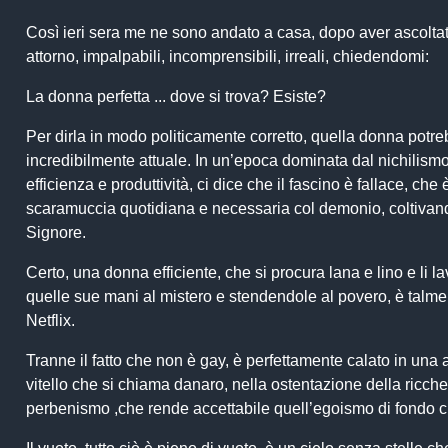
Così ieri sera me ne sono andato a casa, dopo aver ascoltato
attorno, impalpabili, incomprensibili, irreali, chiedendomi:
La donna perfetta ... dove si trova? Esiste?
Per dirla in modo politicamente corretto, quella donna potr
incredibilmente attuale. In un’epoca dominata dal nichilismo 
efficienza e produttività, ci dice che il fascino è fallace, c
scaramuccia quotidiana e necessaria col demonio, coltivando 
Signore.
Certo, una donna efficiente, che si procura lana e lino e li l
quelle sue mani al mistero e stendendole al povero, è talme
Netflix.
Tranne il fatto che non è gay, è perfettamente calato in una a
vitello che si chiama danaro, nella ostentazione della ricchezz
perbenismo ,che rende accettabile quell’egoismo di fondo ch