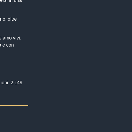
ersi in una
io, oltre
siamo vivi,
a e con
ioni: 2.149