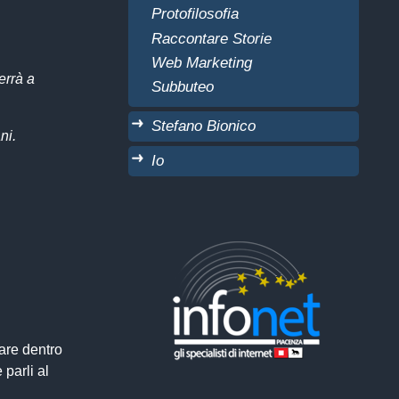
Protofilosofia
Raccontare Storie
Web Marketing
errà a
Subbuteo
Stefano Bionico
ni.
Io
are dentro
parli al