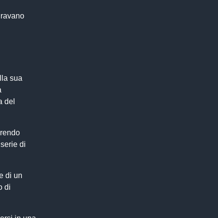
giravano
lla sua
a
a del
aprendo
serie di
e di un
o di