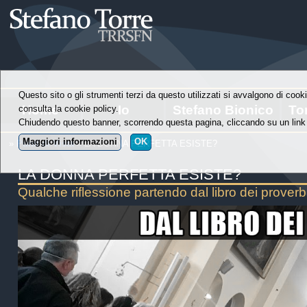
Questo sito o gli strumenti terzi da questo utilizzati si avvalgono di cooki
Home
Io
Stefano Bionico
To
consulta la cookie policy.
Chiudendo questo banner, scorrendo questa pagina, cliccando su un link 
Maggiori informazioni
OK
»
Punti di Vista
» LA DONNA PERFETTA ESISTE?
LA DONNA PERFETTA ESISTE?
Qualche riflessione partendo dal libro dei proverbi