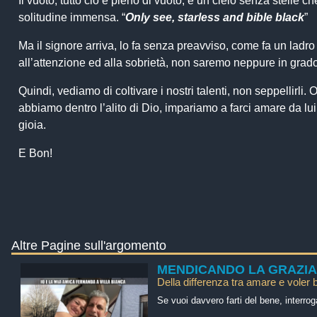
Il vuoto, tutto ciò è pieno di vuoto, è un cielo senza stelle 
solitudine immensa. “
Only see, starless and bible black
”
Ma il signore arriva, lo fa senza preavviso, come fa un ladro
all’attenzione ed alla sobrietà, non saremo neppure in grad
Quindi, vediamo di coltivare i nostri talenti, non seppellirli
abbiamo dentro l’alito di Dio, impariamo a farci amare da lui
gioia.
E Bon!
Altre Pagine sull'argomento
MENDICANDO LA GRAZIA
Della differenza tra amare e voler 
Se vuoi davvero farti del bene, interrog