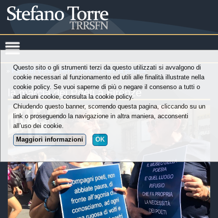
Questo sito o gli strumenti terzi da questo utilizzati si avvalgono di
»
Punti di Vista
»
Ieri a Firenze c’era la polizia.
cookie necessari al funzionamento ed utili alle finalità illustrate nella
cookie policy. Se vuoi saperne di più o negare il consenso a tutti o
la marcia dei Poeti a Firenze
ad alcuni cookie, consulta la cookie policy.
Chiudendo questo banner, scorrendo questa pagina, cliccando su un
link o proseguendo la navigazione in altra maniera, acconsenti
all’uso dei cookie.
Maggiori informazioni
OK