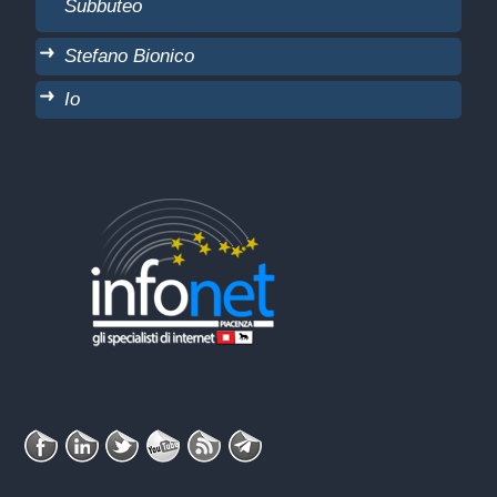
Subbuteo
Stefano Bionico
Io