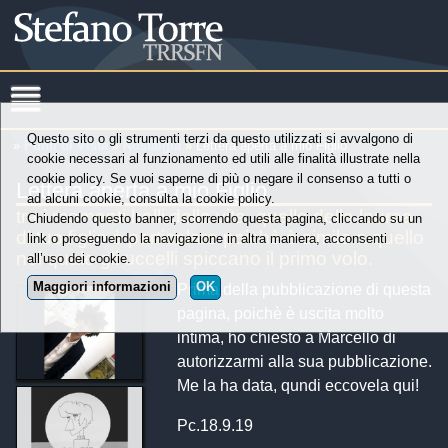
Questo sito o gli strumenti terzi da questo utilizzati si avvalgono di
»
Punti di Vista
»
Nostalgia
» Lettera aperta a mio Figlio
cookie necessari al funzionamento ed utili alle finalità illustrate nella
cookie policy. Se vuoi saperne di più o negare il consenso a tutti o
Lettera aperta a mio Figlio
ad alcuni cookie, consulta la cookie policy.
tra i momenti belli della vita, quello della laurea
Chiudendo questo banner, scorrendo questa pagina, cliccando su un
di tuo figlio è particolare poichè è simile a quello
link o proseguendo la navigazione in altra maniera, acconsenti
nel quale gli uccelli spiccano il primo volo.
all’uso dei cookie.
Maggiori informazioni
OK
Prima della pubblicazione di questa
pagina, poichè è uscita molto
intima, ho chiesto a Marcello di
autorizzarmi alla sua pubblicazione.
Me la ha data, qundi eccovela qui!
Pc.18.9.19