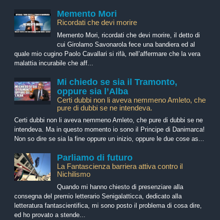
Memento Mori
Ricordati che devi morire
Memento Mori, ricordati che devi morire, il detto di
cui Girolamo Savonarola fece una bandiera ed al
quale mio cugino Paolo Cavallari si rifà, nell’affermare che la vera
malattia incurabile che aff...
Mi chiedo se sia il Tramonto,
oppure sia l’Alba
Certi dubbi non li aveva nemmeno Amleto, che
pure di dubbi se ne intendeva.
Certi dubbi non li aveva nemmeno Amleto, che pure di dubbi se ne
intendeva. Ma in questo momento io sono il Principe di Danimarca!
Non so dire se sia la fine oppure un inizio, oppure le due cose as...
Parliamo di futuro
La Fantascienza barriera attiva contro il
Nichilismo
Quando mi hanno chiesto di presenziare alla
consegna del premio letterario Senigalatticca, dedicato alla
letteratura fantascientifica, mi sono posto il problema di cosa dire,
ed ho provato a stende...