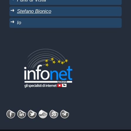
Stefano Bionico
Io