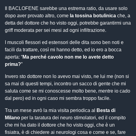
Il BACLOFENE sarebbe una estrema ratio, da usare solo
dopo aver provato altro, come
la tossina botulinica
che, a
detta del dottore che ho visto oggi, potrebbe garantirmi una
griff moderata per sei mesi ad ogni infiltrazione.
I muscoli flessori ed estensori delle dita sono ben noti e
facili da trattare, così mi hanno detto, ed io ero a bocca
aperta: “
Ma perché cavolo non me lo avete detto
prima?
”
Invero sto dottore non lo avevo mai visto, ne lui me (non si
sa mai di questi tempi, incontro un sacco di gente che mi
saluta come se mi conoscesse molto bene, mentre io cado
dal pero) ed in ogni caso mi sembra troppo facile.
Tra un mese avrò la mia visita periodica al
Besta di
Milano
per la taratura dei neuro stimolatori, ed il compito
che mi ha dato il dottore che ho visto oggi, che è un
fisiatra, è di chiedere ai neurologi cosa e come e se, fare