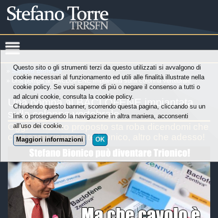
Questo sito o gli strumenti terzi da questo utilizzati si avvalgono di
»
Stefano Bioinico
cookie necessari al funzionamento ed utili alle finalità illustrate nella
» Una pompa al BACLOFENE impiantata sulla colonna vertebrale
cookie policy. Se vuoi saperne di più o negare il consenso a tutti o
ad alcuni cookie, consulta la cookie policy.
Una pompa al BACLOFENE impiantata
Chiudendo questo banner, scorrendo questa pagina, cliccando su un
sulla colonna vertebrale
link o proseguendo la navigazione in altra maniera, acconsenti
Oggi mi hanno proposto sta roba dicendomi che
all’uso dei cookie.
così sarei veramente bionico, altro che adesso!
Maggiori informazioni
OK