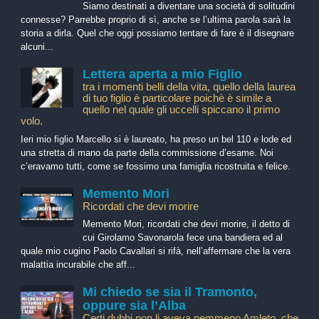
Siamo destinati a diventare una società di solitudini
connesse? Parrebbe proprio di sì, anche se l’ultima parola sarà la
storia a dirla. Quel che oggi possiamo tentare di fare è il disegnare
alcuni...
Lettera aperta a mio Figlio
tra i momenti belli della vita, quello della laurea
di tuo figlio è particolare poichè è simile a
quello nel quale gli uccelli spiccano il primo
volo.
Ieri mio figlio Marcello si è laureato, ha preso un bel 110 e lode ed
una stretta di mano da parte della commissione d’esame. Noi
c’eravamo tutti, come se fossimo una famiglia ricostruita e felice.
Memento Mori
Ricordati che devi morire
Memento Mori, ricordati che devi morire, il detto di
cui Girolamo Savonarola fece una bandiera ed al
quale mio cugino Paolo Cavallari si rifà, nell’affermare che la vera
malattia incurabile che aff...
Mi chiedo se sia il Tramonto,
oppure sia l’Alba
Certi dubbi non li aveva nemmeno Amleto, che