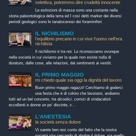
selettiva, potremmo dire crudeltà innocente
Le estinzioni di massa sono una costante nella
storia paleontologica della terra ed I così detti marker dei diversi
periodi geologici sono le tanatocenosi dei foraminiferi.
IL NICHILISMO
l’equilibrio precario in cui vive l’uomo nell’era
nichilista
Il nichilismo è tra noi. Lo riconosciamo ovunque
nella società in cui viviamo per la quale non esiste nulla di
duraturo, dalle cose, alle relazioni, dai sentimenti ai vestiti.
IL PRIMO MAGGIO
mi chiedo quale sia oggi la dignità del lavoro
Buon primo maggio ragazzi! Cerchiamo di goderci
una festa che è di coloro che lavorano, andiamo
tutti ad un bel concerto, tra alcoolici, comizi di sindacalisti
eccellenti e donne un po’ discinte, c...
L’ANESTESIA
la società senza dolore
Vi sarete ben resi conto del fatto che la nostra
società stia cercando di abolire il dolore, sia quello