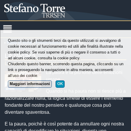
Questo sito o gli strumenti terzi da questo utilizzati si avvalgono di
»
Punti di Vista
»
Protofilosofia
» LA PAURA
cookie necessari al funzionamento ed utili alle finalità illustrate nella
cookie policy. Se vuoi saperne di più o negare il consenso a tutti o
LA PAURA
ad alcuni cookie, consulta la cookie policy.
La paura è la più forte delle emozioni umane.
Chiudendo questo banner, scorrendo questa pagina, cliccando su un
link o proseguendo la navigazione in altra maniera, acconsenti
La paura è la più forte delle emozioni
all’uso dei cookie.
umane.
Maggiori informazioni
OK
Quando si ha paura non si riesce più a
razionalizzare nulla, la logica smette di essere l’elemento
fondante del nostro pensiero e qualunque cosa può
diventare spaventosa.
E la paura, poichè è così potente da annullare ogni nostra
capacità di decodificare le situazioni, diventa uno