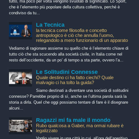
tutto, ma poco per volta vengono svuotati di significato. Lo Sport,
che è l’elemento più popolare della cultura collettiva, perché è
condiviso da tu...
La Tecnica
la tecnica come filosofia e concetto
antropologico è ciò che annulla l'uomo,
relegandolo a mero funzionario di un apparato
Vediamo di ragionare assieme su quello che è l’elemento chiave di
tutto ciò che sta scucendo alla società civile, in Italia come nel
resto dell’occidente, da un po’ di tempo a sta parte, ovvero l’a...
Le Solitudini Connesse
Quale destino ci ha fatto ciechi? Quale
malvagio ci ha tolto la guida?
Siamo destinati a diventare una società di solitudini
connesse? Parrebbe proprio di sì, anche se l’ultima parola sarà la
storia a dirla. Quel che oggi possiamo tentare di fare è il disegnare
alcuni...
Ragazzi mi fa male il mondo
Rubo qualcosa a Gaber, ma ormai rubare è
legalizzato
Voglio vivere in una città in cui, all’ora dell’aperitivo,