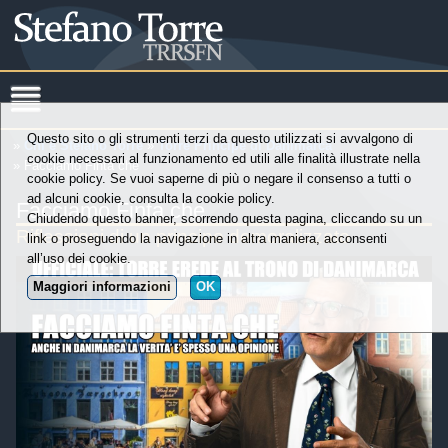
Questo sito o gli strumenti terzi da questo utilizzati si avvalgono di
»
Chi è Stefano Torre
»
Torre Principe di Danimarca
cookie necessari al funzionamento ed utili alle finalità illustrate nella
» Facciamo Finta che
cookie policy. Se vuoi saperne di più o negare il consenso a tutti o
ad alcuni cookie, consulta la cookie policy.
Facciamo Finta che
Chiudendo questo banner, scorrendo questa pagina, cliccando su un
Riflessioni di un principe demoralizzato
link o proseguendo la navigazione in altra maniera, acconsenti
all’uso dei cookie.
Maggiori informazioni
OK