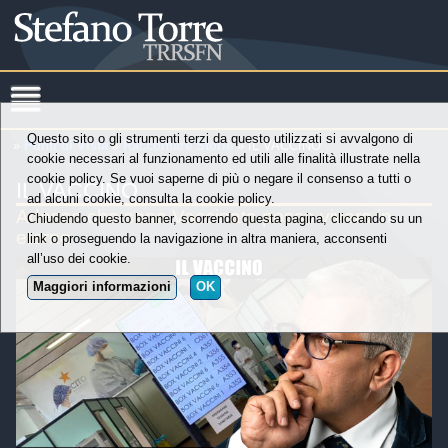
Questo sito o gli strumenti terzi da questo utilizzati si avvalgono di
»
Punti di Vista
»
Raccontare Storie
» IL VACCINO
cookie necessari al funzionamento ed utili alle finalità illustrate nella
cookie policy. Se vuoi saperne di più o negare il consenso a tutti o
IL VACCINO
ad alcuni cookie, consulta la cookie policy.
Adesso che sono Vaccinato posso vivere in
Chiudendo questo banner, scorrendo questa pagina, cliccando su un
eterno
link o proseguendo la navigazione in altra maniera, acconsenti
all’uso dei cookie.
Maggiori informazioni
OK