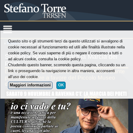
Questo sito o gli strumenti terzi da questo utilizzati si avvalgono di
»
Poesie
» Sabato a Ravenna ci sarà la Marcia dei Poeti
cookie necessari al funzionamento ed utili alle finalità illustrate nella
cookie policy. Se vuoi saperne di più o negare il consenso a tutti o
Sabato a Ravenna ci sarà la Marcia dei
ad alcuni cookie, consulta la cookie policy.
Poeti
Chiudendo questo banner, scorrendo questa pagina, cliccando su un
Dal mausoleo di Teodorico alla Tomba di Dante
link o proseguendo la navigazione in altra maniera, acconsenti
per manifestare a favore del Piccolo Museo
all’uso dei cookie.
della Poesia
Maggiori informazioni
OK