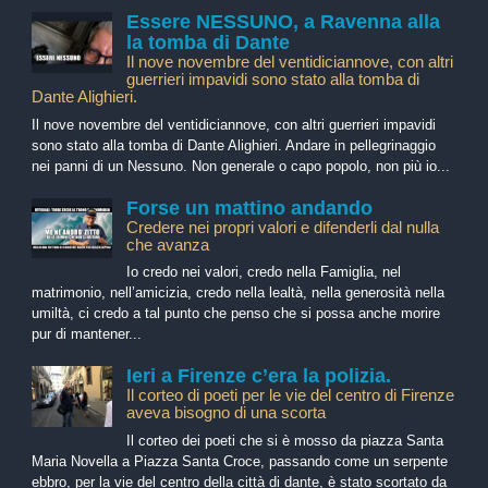
Essere NESSUNO, a Ravenna alla
la tomba di Dante
Il nove novembre del ventidiciannove, con altri
guerrieri impavidi sono stato alla tomba di
Dante Alighieri.
Il nove novembre del ventidiciannove, con altri guerrieri impavidi
sono stato alla tomba di Dante Alighieri. Andare in pellegrinaggio
nei panni di un Nessuno. Non generale o capo popolo, non più io...
Forse un mattino andando
Credere nei propri valori e difenderli dal nulla
che avanza
Io credo nei valori, credo nella Famiglia, nel
matrimonio, nell’amicizia, credo nella lealtà, nella generosità nella
umiltà, ci credo a tal punto che penso che si possa anche morire
pur di mantener...
Ieri a Firenze c’era la polizia.
Il corteo di poeti per le vie del centro di Firenze
aveva bisogno di una scorta
Il corteo dei poeti che si è mosso da piazza Santa
Maria Novella a Piazza Santa Croce, passando come un serpente
ebbro, per la vie del centro della città di dante, è stato scortato da