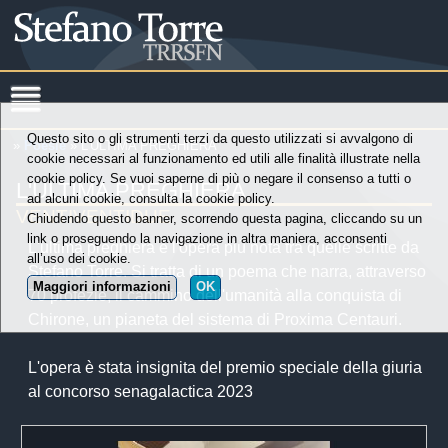
Questo sito o gli strumenti terzi da questo utilizzati si avvalgono di
»
Poesie
» L'ULTIMA PREGHIERA
cookie necessari al funzionamento ed utili alle finalità illustrate nella
cookie policy. Se vuoi saperne di più o negare il consenso a tutti o
L'ULTIMA PREGHIERA
ad alcuni cookie, consulta la cookie policy.
VENTIVENTIDUE
Chiudendo questo banner, scorrendo questa pagina, cliccando su un
link o proseguendo la navigazione in altra maniera, acconsenti
L'ultima preghiera è l'opera più nota tra quelle scritte da
all’uso dei cookie.
Stefano Torre. Si tratta di un poema che narra, attraverso
Maggiori informazioni
OK
70 profezie, il cammino dell'umanità alla conquista di
Chirone, un pianeta del sistema di Proxima Centauri.
L'opera è stata insignita del premio speciale della giuria
al concorso senagalactica 2023