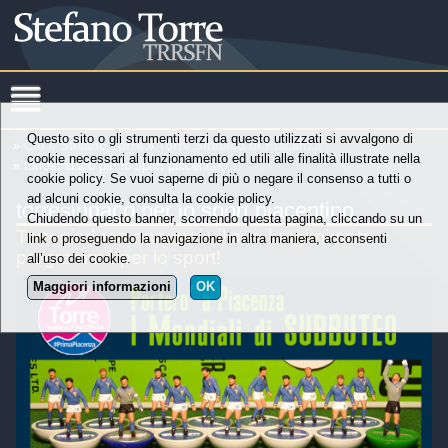
Questo sito o gli strumenti terzi da questo utilizzati si avvalgono di
»
Chi è Stefano Torre
»
Torre Sindaco di Piacenza
cookie necessari al funzionamento ed utili alle finalità illustrate nella
» torresindaco per lo sport piacentino
cookie policy. Se vuoi saperne di più o negare il consenso a tutti o
ad alcuni cookie, consulta la cookie policy.
torresindaco per lo sport piacentino
Chiudendo questo banner, scorrendo questa pagina, cliccando su un
Torresindaco annuncia il suo lungimirante
link o proseguendo la navigazione in altra maniera, acconsenti
programma per lo sport!
all’uso dei cookie.
Maggiori informazioni
OK