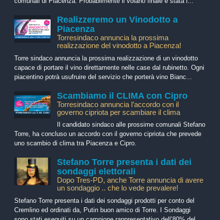
comunali di Piacenza. Probabilmente il volano finale è stata l...
Realizzeremo un Vinodotto a
Piacenza
Torresindaco annuncia la prossima
realizzazione del vinodotto a Piacenza!
Torre sindaco annuncia la prossima realizzazione di un vinodotto
capace di portare il vino direttamente nelle case dal rubinetto. Ogni
piacentino potrà usufruire del servizio che porterà vino Bianc...
Scambiamo il CLIMA con Cipro
Torresindaco annuncia l’accordo con il
governo cipriota per scambiare il clima
Il candidato sindaco alle prossime comunali Stefano
Torre, ha concluso un accordo con il governo cipriota che prevede
uno scambio di clima tra Piacenza e Cipro.
Stefano Torre presenta i dati dei
sondaggi elettorali
Dopo Tres-PD, anche Torre annuncia di avere
un sondaggio .. che lo vede prevalere!
Stefano Torre presenta i dati dei sondaggi prodotti per conto del
Cremlino ed ordinati da, Putin buon amico di Torre. I Sondaggi
sono stati eseguiti su un campione rappresentativo dell’80% del