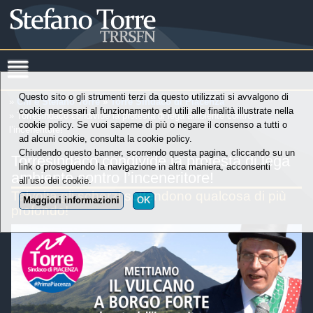
Questo sito o gli strumenti terzi da questo utilizzati si avvalgono di
»
Chi è Stefano Torre
»
Torre Sindaco di Piacenza
cookie necessari al funzionamento ed utili alle finalità illustrate nella
» Torresindaco condivide la protesta di lega ambiente contro
cookie policy. Se vuoi saperne di più o negare il consenso a tutti o
l’inceneritore!
ad alcuni cookie, consulta la cookie policy.
Chiudendo questo banner, scorrendo questa pagina, cliccando su un
Torresindaco condivide la protesta di lega
link o proseguendo la navigazione in altra maniera, acconsenti
ambiente contro l’inceneritore!
all’uso dei cookie.
Talvolta gli scherzi sottendono qualcosa di più
Maggiori informazioni
OK
profondo!