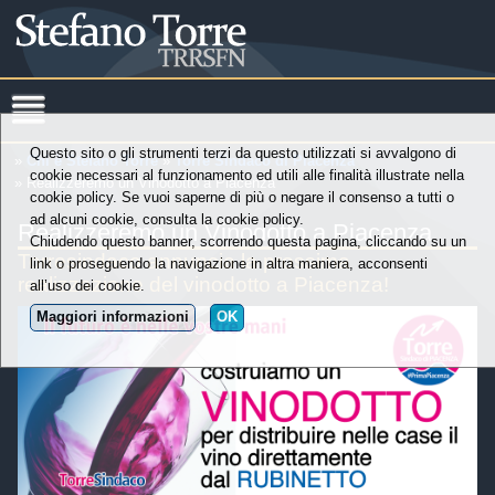
Questo sito o gli strumenti terzi da questo utilizzati si avvalgono di
»
Chi è Stefano Torre
»
Torre Sindaco di Piacenza
cookie necessari al funzionamento ed utili alle finalità illustrate nella
» Realizzeremo un Vinodotto a Piacenza
cookie policy. Se vuoi saperne di più o negare il consenso a tutti o
ad alcuni cookie, consulta la cookie policy.
Realizzeremo un Vinodotto a Piacenza
Chiudendo questo banner, scorrendo questa pagina, cliccando su un
Torresindaco annuncia la prossima
link o proseguendo la navigazione in altra maniera, acconsenti
realizzazione del vinodotto a Piacenza!
all’uso dei cookie.
Maggiori informazioni
OK