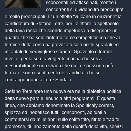
sconcertati ed affascinati, mentre i
concorrenti si dividono tra preoccupati
e molto preoccupati. E’ un effetto “vulcano in eruzione” la
candidatura di Stefano Torre, per l’elettore lo spettacolo
della lava rossa che scende impetuosa a disegnare un
quadro che ha solo l’inferno come competitor, ma che al
termine della corsa ha provocato solo occhi sgranati ed
incantati di meraviglioso stupore. Spavento e terrore,
invece, per la sua travolgente marcia che solca
inesorabilmente una strada che nulla e nessuno può
fermare, sono i sentimenti dei candidati che si
contrappongono a Torre Sindaco.
Stefano Torre apre una nuova era nella dialettica politica,
detta nuove parole, enuncia altri programmi. E questa
linea, che abbiamo denominato la Spoliticaly correct,
spiazza ed inebetisce tutti i concorrenti, abituati a
confrontarsi da mille anni sulle solite trite, ritrite e tradite
promesse, di innalzamento della qualità della vita, servizi