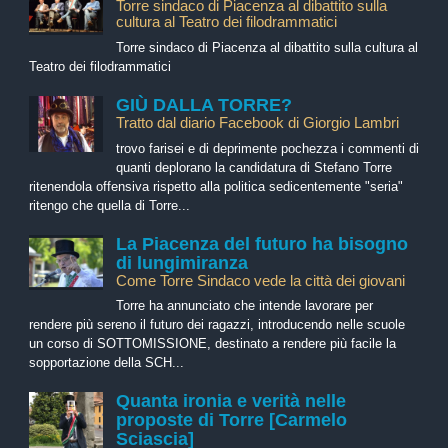
Torre sindaco di Piacenza al dibattito sulla
cultura al Teatro dei filodrammatici
Torre sindaco di Piacenza al dibattito sulla cultura al
Teatro dei filodrammatici
GIÙ DALLA TORRE?
Tratto dal diario Facebook di Giorgio Lambri
trovo farisei e di deprimente pochezza i commenti di
quanti deplorano la candidatura di Stefano Torre
ritenendola offensiva rispetto alla politica sedicentemente "seria"
ritengo che quella di Torre...
La Piacenza del futuro ha bisogno
di lungimiranza
Come Torre Sindaco vede la città dei giovani
Torre ha annunciato che intende lavorare per
rendere più sereno il futuro dei ragazzi, introducendo nelle scuole
un corso di SOTTOMISSIONE, destinato a rendere più facile la
sopportazione della SCH...
Quanta ironia e verità nelle
proposte di Torre [Carmelo
Sciascia]