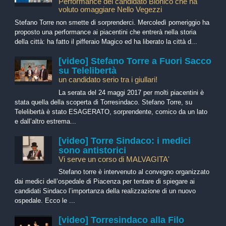
Performance del candidato Bionico che ha
voluto omaggiare Nello Vegezzi
Stefano Torre non smette di sorprenderci. Mercoledì pomeriggio ha
proposto una performance ai piacentini che entrerà nella storia
della città: ha fatto il pifferaio Magico ed ha liberato la città d...
[video] Stefano Torre a Fuori Sacco
su Telelibertà
un candidato serio tra i giullari!
La serata del 24 maggi 2017 per molti piacentini è
stata quella della scoperta di Torresindaco. Stefano Torre, su
Telelibertà è stato ESAGERATO, sorprendente, comico da un lato
e dall’altro estrema...
[video] Torre Sindaco: i medici
sono antistorici
Vi serve un corso di MALVAGITA'
Stefano torre è intervenuto al convegno organizzato
dai medici dell’ospedale di Piacenza per tentare di spiegare ai
candidati Sindaco l’importanza della realizzazione di un nuovo
ospedale. Ecco le ...
[video] Torresindaco alla Filo