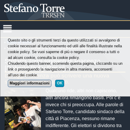
Questo sito o gli strumenti terzi da questo utilizzati si avvalgono di
»
Punti di Vista
cookie necessari al funzionamento ed utili alle finalità illustrate nella
» Stefano Torre sindaco di Piacenza [Roberto Roby Rossi]
cookie policy. Se vuoi saperne di più o negare il consenso a tutti o
ad alcuni cookie, consulta la cookie policy.
Stefano Torre sindaco di Piacenza
Chiudendo questo banner, scorrendo questa pagina, cliccando su un
[Roberto Roby Rossi]
link o proseguendo la navigazione in altra maniera, acconsenti
Da oggi Piacenza può scrivere una nuova
all’uso dei cookie.
storia. Ma nuova davvero.
Maggiori informazioni
OK
Qualcuno ride, altri non capiscono,
altri ancora rimangono basiti. Poi c’è
invece chi si preoccupa. Alle parole di
Stefano Torre, candidato sindaco della
città di Piacenza, nessuno rimane
indifferente. Gli elettori si dividono tra