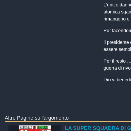
L’unico danno
atomica sganc
rimangono e 
Pur facendomi
Il presidente
essere sempli
Per il resto 
guerra di riv
Dio vi benedi
Altre Pagine sull'argomento
LA SUPER SQUADRA DI 