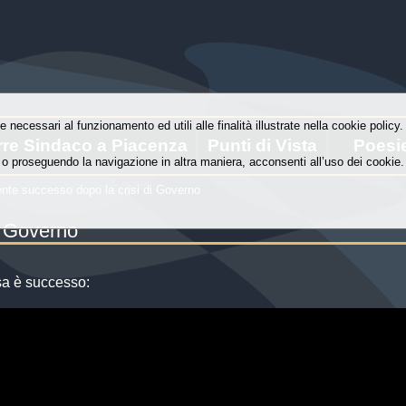
e necessari al funzionamento ed utili alle finalità illustrate nella cookie polic
rre Sindaco a Piacenza
Punti di Vista
Poesi
o proseguendo la navigazione in altra maniera, acconsenti all’uso dei cookie.
nte successo dopo la crisi di Governo
i Governo
sa è successo: