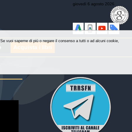
giovedì 6 agosto 2026
y. Se vuoi saperne di più o negare il consenso a tutti o ad alcuni cookie,
e
Acquista i libri