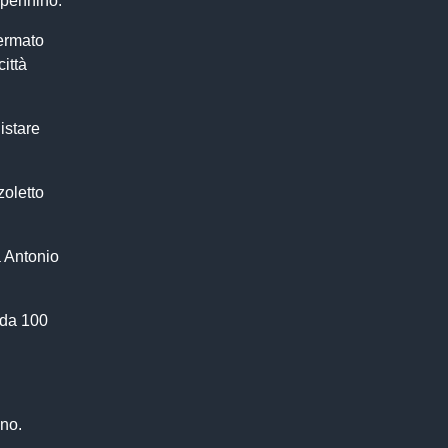
ppennino.
fermato
città
istare
zoletto
 Antonio
 da 100
.
ono.