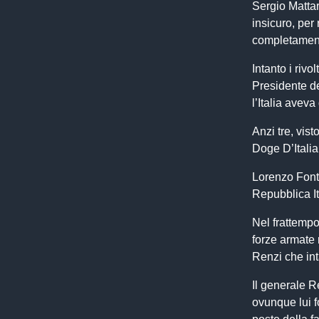
Sergio Mattar
insicuro, per 
completament
Intanto i riv
Presidente d
l’Italia aveva
Anzi tre, vis
Doge D’Italia,
Lorenzo Fonta
Repubblica It
Nel frattempo
forze armate
Renzi che in
Il generale R
ovunque lui f