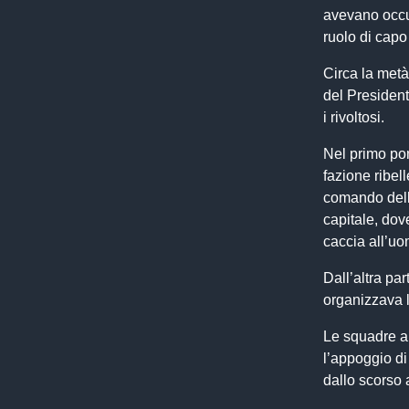
avevano occu
ruolo di capo
Circa la metà
del Presiden
i rivoltosi.
Nel primo pom
fazione ribel
comando dell’
capitale, dove
caccia all’uom
Dall’altra pa
organizzava l
Le squadre a
l’appoggio di
dallo scorso 