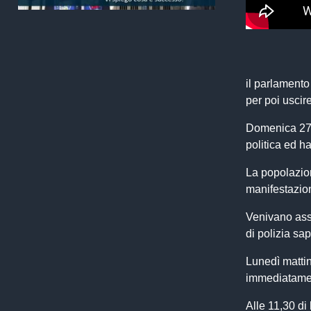
il parlamento 
per poi uscir
Domenica 27 
politica ed h
La popolazio
manifestazio
Venivano asse
di polizia s
Lunedì mattin
immediatament
Alle 11,30 di