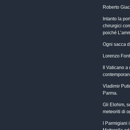
Roberto Giac
Intanto la po
chirurgici co
poiché L’amm
Ogni sacca d
Lorenzo Font
Il Vaticano a
contemporanea
Vladimir Puti
Parma.
Gli Elohim, s
meteoriti di 
I Parmigiani 