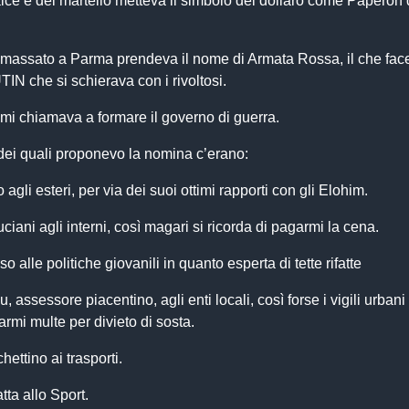
alce e del martello metteva il simbolo del dollaro come Paperon
mmassato a Parma prendeva il nome di Armata Rossa, il che fac
IN che si schierava con i rivoltosi.
o mi chiamava a formare il governo di guerra.
i dei quali proponevo la nomina c’erano:
agli esteri, per via dei suoi ottimi rapporti con gli Elohim.
iani agli interni, così magari si ricorda di pagarmi la cena.
 alle politiche giovanili in quanto esperta di tette rifatte
u, assessore piacentino, agli enti locali, così forse i vigili urbani
armi multe per divieto di sosta.
ettino ai trasporti.
ta allo Sport.