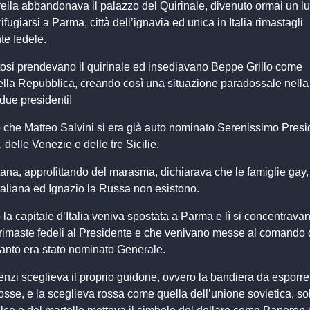
ella abbandonava il palazzo del Quirinale, divenuto ormai un l
rifugiarsi a Parma, città dell’ignavia ed unica in Italia rimastagli
e fedele.
oltosi prendevano il quirinale ed insediavano Beppe Grillo come
ella Repubblica, creando così una situazione paradossale nella
 due presidenti!
to che Matteo Salvini si era già auto nominato Serenissimo Presi
 delle Venezie e delle tre Sicilie.
na, approfittando del marasma, dichiarava che le famiglie gay,
aliana ed Ignazio la Russa non esistono.
 la capitale d’Italia veniva spostata a Parma e lì si concentravan
 rimaste fedeli al Presidente e che venivano messe al comando 
tanto era stato nominato Generale.
enzi sceglieva il proprio guidone, ovvero la bandiera da esporre
osse, e la sceglieva rossa come quella dell’unione sovietica, so