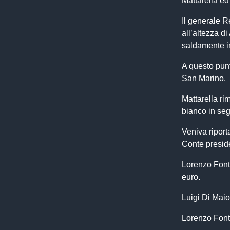
Mattarella ed
Il generale R
all’altezza di
saldamente in
A questo punt
San Marino.
Mattarella ri
bianco in seg
Veniva ripor
Conte presid
Lorenzo Font
euro.
Luigi Di Maio 
Lorenzo Fonta