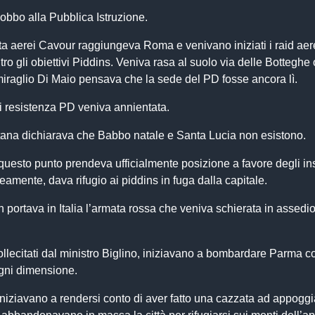
obbo alla Pubblica Istruzione.
rta aerei Cavour raggiungeva Roma e venivano iniziati i raid aer
ntro gli obiettivi Piddins. Veniva rasa al suolo via delle Botteghe
iraglio Di Maio pensava che la sede del PD fosse ancora lì.
i resistenza PD veniva annientata.
ana dichiarava che Babbo natale e Santa Lucia non esistono.
 questo punto prendeva ufficialmente posizione a favore degli ins
mente, dava rifugio ai piddins in fuga dalla capitale.
n portava in Italia l’armata rossa che veniva schierata in assedi
ollecitati dal ministro Biglino, iniziavano a bombardare Parma c
ogni dimensione.
iniziavano a rendersi conto di aver fatto una cazzata ad appoggi