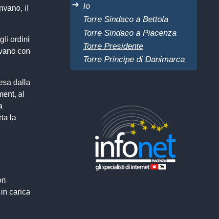
Io
nvano, il
Torre Sindaco a Bettola
Torre Sindaco a Piacenza
gli ordini
Torre Presidente
avano con
Torre Principe di Danimarca
esa dalla
ment, al
a
ta la
on
in carica