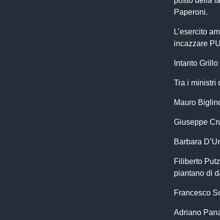
posto della f
Paperoni.
L’esercito a
incazzare PUT
Intanto Grill
Tra i ministr
Mauro Biglino 
Giuseppe Cruc
Barbara D’Urso
Filiberto Putz
piantano di d
Francesco Sch
Adriano Panat