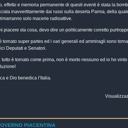
, effetto e memoria permanente di questi eventi è stata la bom
iata inavvertitamente dai russi sulla deserta Parma, della qual
rimarranno solo macerie radioattive.
 piacere sta cosa, devo dire un politicamente corretto purtropp
 è tornato super partes ed i vari generali ed ammiragli sono torna
ci Deputati e Senatori.
… tutto è tornato come prima, non è morto nessuno ed io ho vinto
oluzione!
ca e Dio benedica l’Italia.
Visualizzaz
GOVERNO PIACENTINA