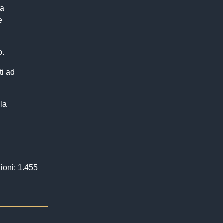
ba
e
o.
ti ad
 la
ioni: 1.455