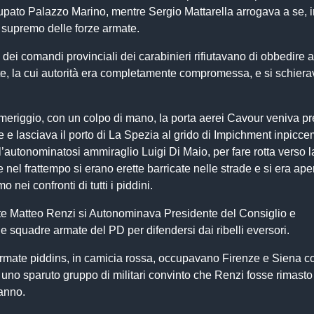
pato Palazzo Marino, mentre Sergio Mattarella arrogava a se, i
 supremo delle forze armate.
 dei comandi provinciali dei carabinieri rifiutavano di obbedire a
te, la cui autorità era completamente compromessa, e si schier
eriggio, con un colpo di mano, la porta aerei Cavour veniva pr
le e lasciava il porto di La Spezia al grido di Impichment inpicce
autonominatosi ammiraglio Luigi Di Maio, per fare rotta verso l
 nel frattempo si erano erette barricate nelle strade e si era aper
o nei confronti di tutti i piddini.
rte Matteo Renzi si Autonominava Presidente del Consiglio e
e squadre armate del PD per difendersi dai ribelli eversori.
rmate piddins, in camicia rossa, occupavano Firenze e Siena c
 uno sparuto gruppo di militari convinto che Renzi fosse rimasto 
anno.