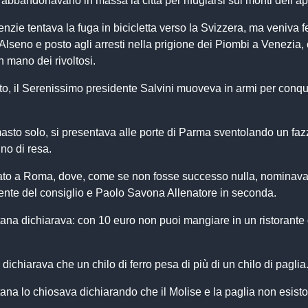
 abbandonavano in massa la città per rifugiarsi sui monti dell’a
enzie tentava la fuga in bicicletta verso la Svizzera, ma veniva 
 Alseno e posto agli arresti nella prigione dei Piombi a Venezia, 
 mano dei rivoltosi.
o, il Serenissimo presidente Salvini muoveva in armi per conqu
masto solo, si presentava alle porte di Parma sventolando un faz
no di resa.
tato a Roma, dove, come se non fosse successo nulla, nominava
ente del consiglio e Paolo Savona Allenatore in seconda.
ana dichiarava: con 10 euro non puoi mangiare in un ristorante
dichiarava che un chilo di ferro pesa di più di un chilo di paglia
na lo chiosava dichiarando che il Molise e la paglia non esist