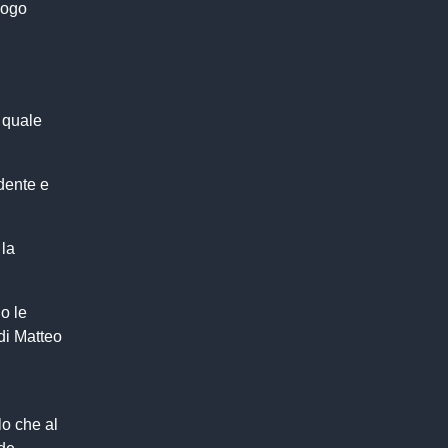
uogo
 quale
dente e
 la
o le
di Matteo
lo che al