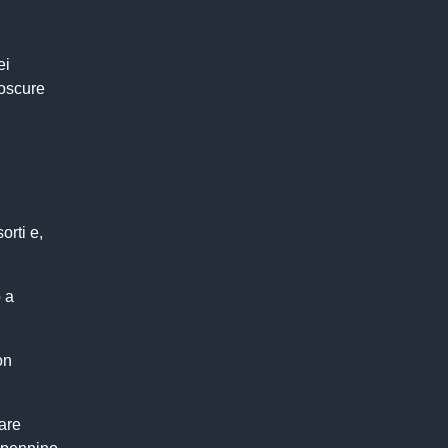
ei
 oscure
orti e,
o a
on
are