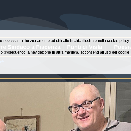
e necessari al funzionamento ed utili alle finalità illustrate nella cookie polic
rre Sindaco a Piacenza
Punti di Vista
Poesi
o proseguendo la navigazione in altra maniera, acconsenti all’uso dei cookie.
24