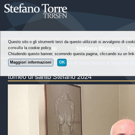
Questo sito o gli strumenti terzi da questo utilizzati si avvalgono di cooki
Home
Io
Stefano Bionico
To
consulta la cookie policy.
Chiudendo questo banner, scorrendo questa pagina, cliccando su un link 
Maggiori informazioni
OK
»
Punti di Vista
»
Subbuteo
»
Torneo di Santo Stefano di Subbuteo 20
torneo di santo Stefano 2024