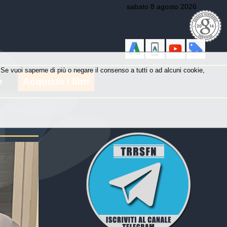
sabato 8 agosto 2026
y. Se vuoi saperne di più o negare il consenso a tutti o ad alcuni cookie,
e
Acquista i libri