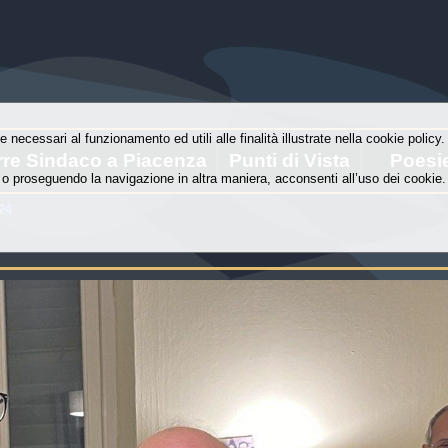
e necessari al funzionamento ed utili alle finalità illustrate nella cookie polic
rre Sindaco a Piacenza
Punti di Vista
Poesi
o proseguendo la navigazione in altra maniera, acconsenti all’uso dei cookie.
24