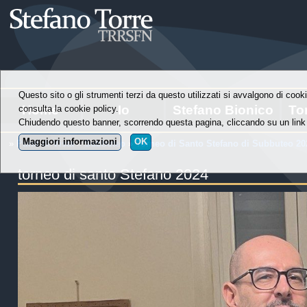
Questo sito o gli strumenti terzi da questo utilizzati si avvalgono di cooki
Home
Io
Stefano Bionico
To
consulta la cookie policy.
Chiudendo questo banner, scorrendo questa pagina, cliccando su un link 
Maggiori informazioni
OK
»
Punti di Vista
»
Subbuteo
»
Torneo di Santo Stefano di Subbuteo 20
torneo di santo Stefano 2024