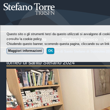
Questo sito o gli strumenti terzi da questo utilizzati si avvalgono di cooki
Home
Io
Stefano Bionico
To
consulta la cookie policy.
Chiudendo questo banner, scorrendo questa pagina, cliccando su un link 
Maggiori informazioni
OK
»
Punti di Vista
»
Subbuteo
»
Torneo di Santo Stefano di Subbuteo 20
torneo di santo Stefano 2024