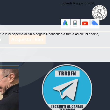
giovedì 6 agosto 2026
y. Se vuoi saperne di più o negare il consenso a tutti o ad alcuni cookie,
e
Acquista i libri