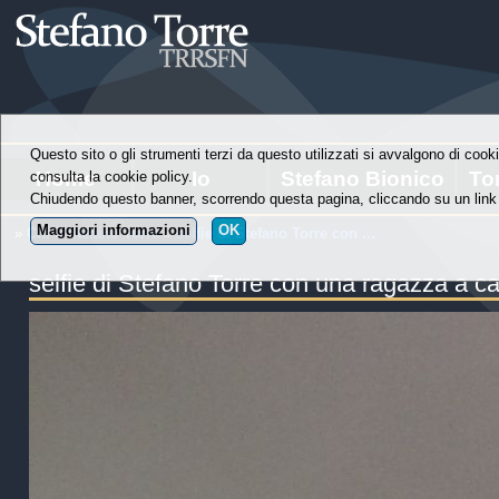
Questo sito o gli strumenti terzi da questo utilizzati si avvalgono di cooki
Home
Io
Stefano Bionico
To
consulta la cookie policy.
Chiudendo questo banner, scorrendo questa pagina, cliccando su un link 
Maggiori informazioni
OK
»
Chi è Stefano Torre
»
selfie di Stefano Torre con ...
selfie di Stefano Torre con una ragazza a c