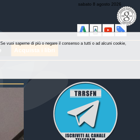
sabato 8 agosto 2026
y. Se vuoi saperne di più o negare il consenso a tutti o ad alcuni cookie,
e
Acquista i libri