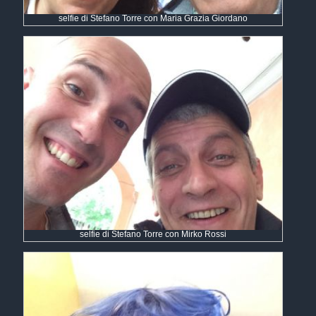
selfie di Stefano Torre con Maria Grazia Giordano
selfie di Stefano Torre con Mirko Rossi