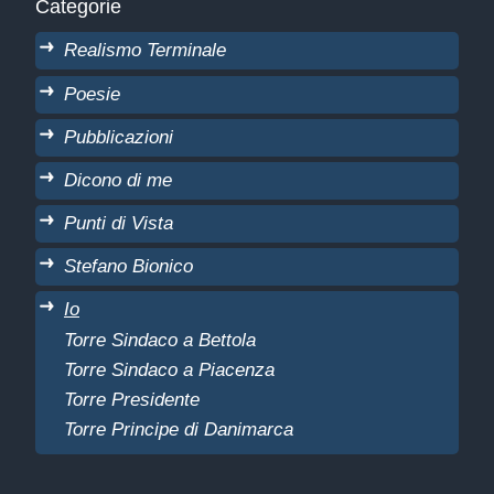
Categorie
Realismo Terminale
Poesie
Pubblicazioni
Dicono di me
Punti di Vista
Stefano Bionico
Io
Torre Sindaco a Bettola
Torre Sindaco a Piacenza
Torre Presidente
Torre Principe di Danimarca