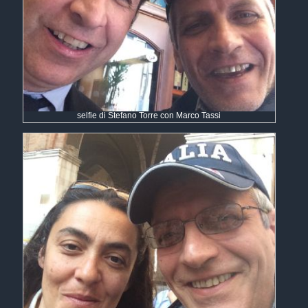
selfie di Stefano Torre con Marco Tassi