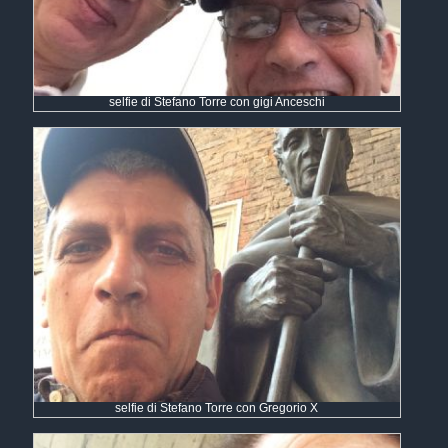
selfie di Stefano Torre con gigi Anceschi
selfie di Stefano Torre con Gregorio X