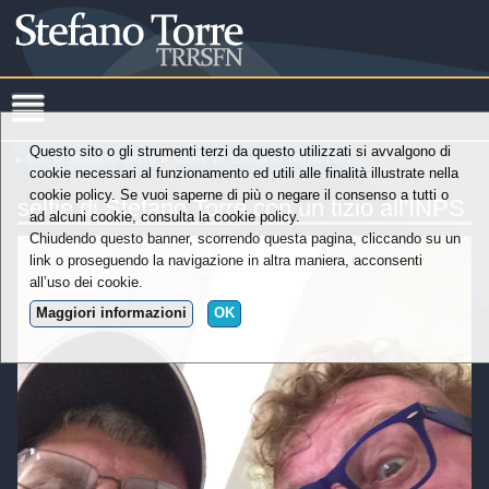
Questo sito o gli strumenti terzi da questo utilizzati si avvalgono di
»
Chi è Stefano Torre
»
selfie di Stefano Torre con ...
cookie necessari al funzionamento ed utili alle finalità illustrate nella
cookie policy. Se vuoi saperne di più o negare il consenso a tutti o
selfie di Stefano Torre con un tizio all'INPS
ad alcuni cookie, consulta la cookie policy.
Chiudendo questo banner, scorrendo questa pagina, cliccando su un
link o proseguendo la navigazione in altra maniera, acconsenti
all’uso dei cookie.
Maggiori informazioni
OK