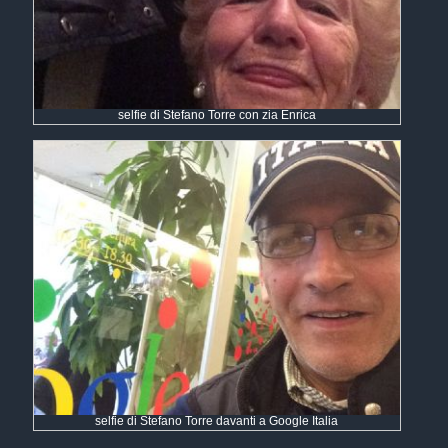
selfie di Stefano Torre con zia Enrica
selfie di Stefano Torre davanti a Google Italia