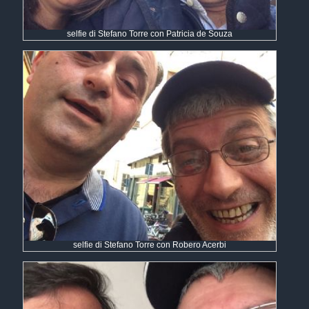
selfie di Stefano Torre con Patricia de Souza
selfie di Stefano Torre con Robero Acerbi