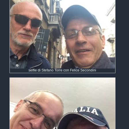
selfie di Stefano Torre con Felice Secondini