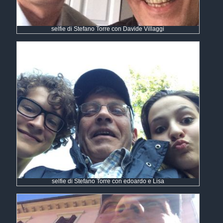
selfie di Stefano Torre con Davide Villaggi
selfie di Stefano Torre con edoardo e Lisa