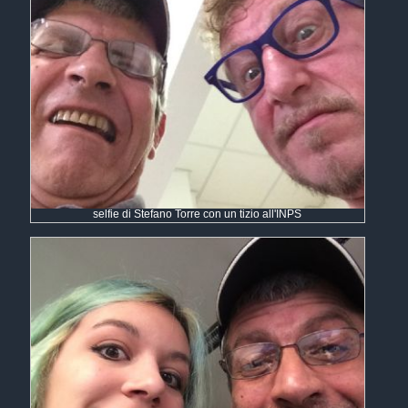
selfie di Stefano Torre con un tizio all'INPS