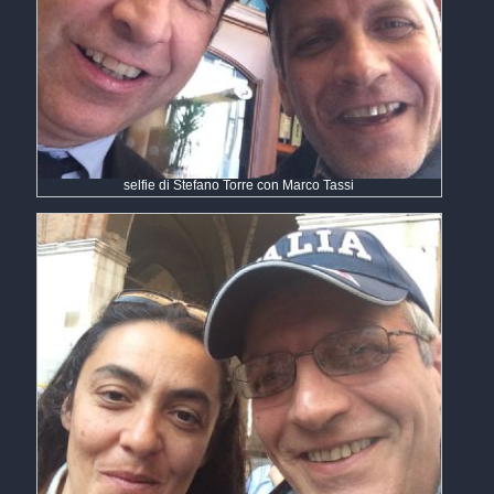
selfie di Stefano Torre con Marco Tassi