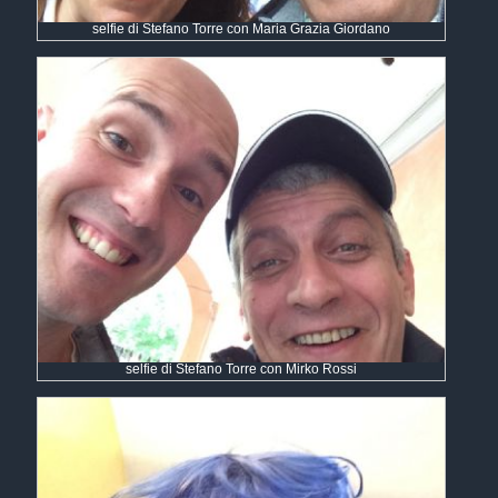
selfie di Stefano Torre con Maria Grazia Giordano
selfie di Stefano Torre con Mirko Rossi