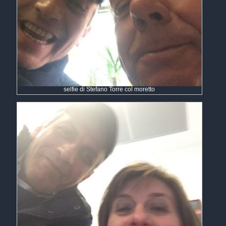
selfie di Stefano Torre col moretto