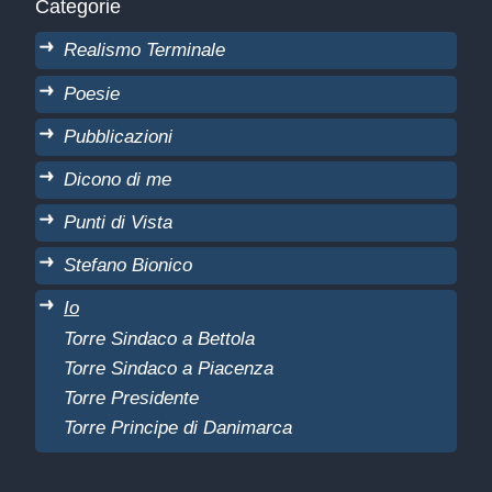
Categorie
Realismo Terminale
Poesie
Pubblicazioni
Dicono di me
Punti di Vista
Stefano Bionico
Io
Torre Sindaco a Bettola
Torre Sindaco a Piacenza
Torre Presidente
Torre Principe di Danimarca