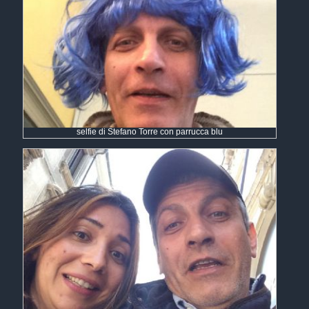
selfie di Stefano Torre con parrucca blu