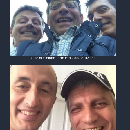
selfie di Stefano Torre con Carlo e Tiziano