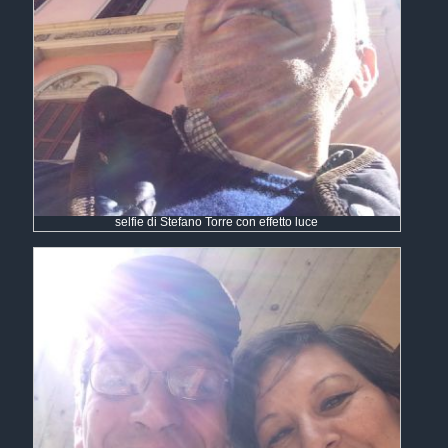
selfie di Stefano Torre con effetto luce