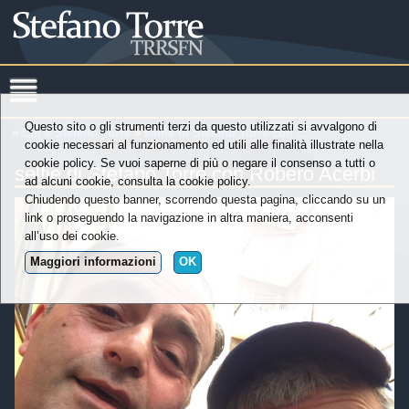
Questo sito o gli strumenti terzi da questo utilizzati si avvalgono di
»
Chi è Stefano Torre
»
selfie di Stefano Torre con ...
cookie necessari al funzionamento ed utili alle finalità illustrate nella
cookie policy. Se vuoi saperne di più o negare il consenso a tutti o
selfie di Stefano Torre con Robero Acerbi
ad alcuni cookie, consulta la cookie policy.
Chiudendo questo banner, scorrendo questa pagina, cliccando su un
link o proseguendo la navigazione in altra maniera, acconsenti
all’uso dei cookie.
Maggiori informazioni
OK