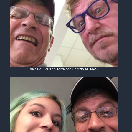
selfie di Stefano Torre con un tizio all'INPS