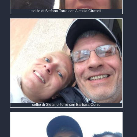
selfie di Stefano Torre con Alessia Girasoli
selfie di Stefano Torre con Barbara Corso