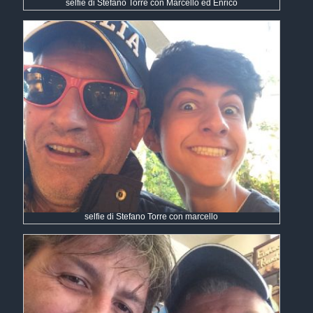
selfie di Stefano Torre con Marcello ed Enrico
selfie di Stefano Torre con marcello