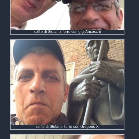
selfie di Stefano Torre con gigi Anceschi
selfie di Stefano Torre con Gregorio X