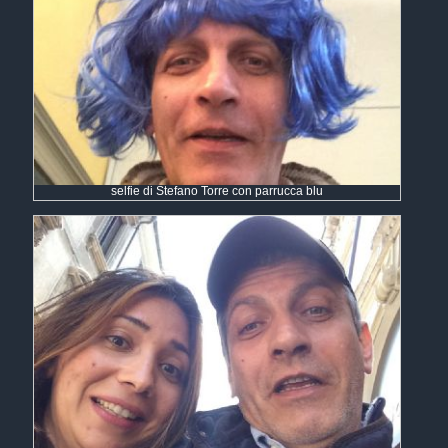
selfie di Stefano Torre con parrucca blu