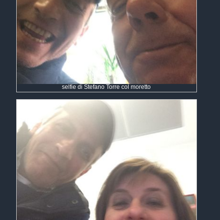
selfie di Stefano Torre col moretto