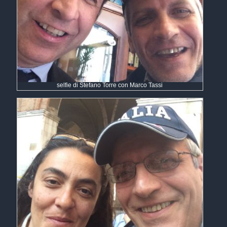
selfie di Stefano Torre con Marco Tassi