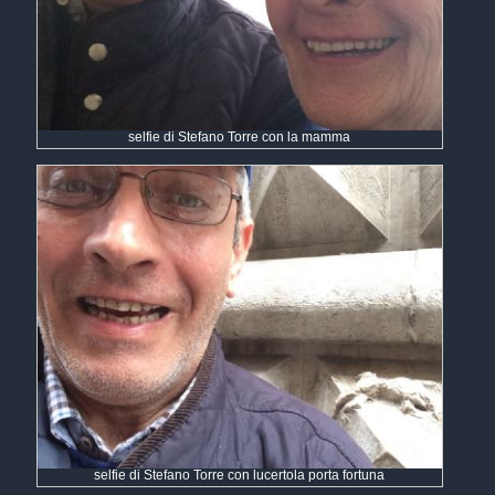
selfie di Stefano Torre con la mamma
selfie di Stefano Torre con lucertola porta fortuna