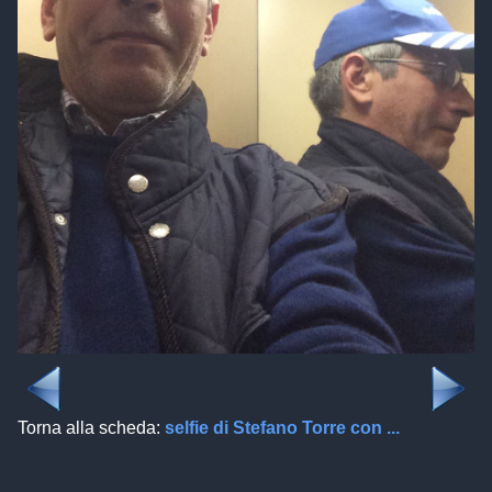
Torna alla scheda:
selfie di Stefano Torre con ...