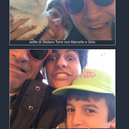
selfie di Stefano Torre con Marcello e Sirio