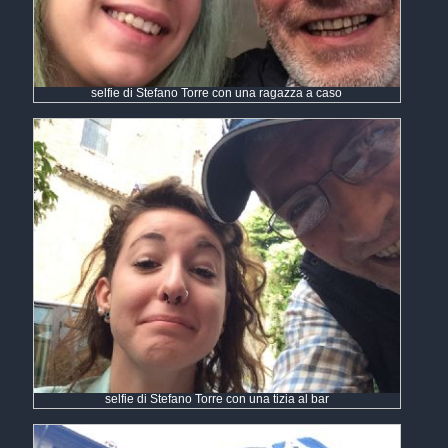
selfie di Stefano Torre con una ragazza a caso
selfie di Stefano Torre con una tizia al bar