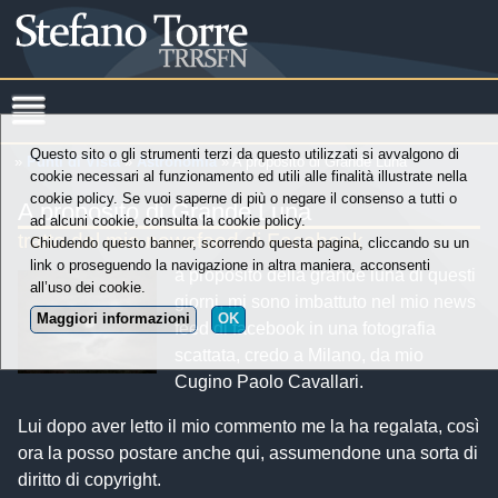
Questo sito o gli strumenti terzi da questo utilizzati si avvalgono di
»
Punti di Vista
»
Astronomia
» A proposito di Grande Luna
cookie necessari al funzionamento ed utili alle finalità illustrate nella
cookie policy. Se vuoi saperne di più o negare il consenso a tutti o
A proposito di Grande Luna
ad alcuni cookie, consulta la cookie policy.
tratto dal mio newsfeed di Facebook
Chiudendo questo banner, scorrendo questa pagina, cliccando su un
link o proseguendo la navigazione in altra maniera, acconsenti
a proposito della grande luna di questi
all’uso dei cookie.
giorni, mi sono imbattuto nel mio news
Maggiori informazioni
OK
feed di facebook in una fotografia
scattata, credo a Milano, da mio
Cugino Paolo Cavallari.
Lui dopo aver letto il mio commento me la ha regalata, così
ora la posso postare anche qui, assumendone una sorta di
diritto di copyright.