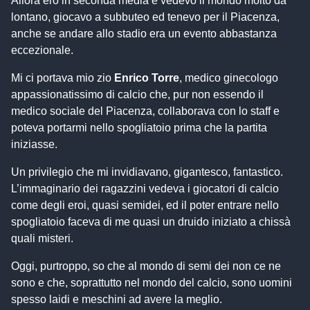
Allora ero in seconda media e vedevo il mondo molto da
lontano, giocavo a subbuteo ed tenevo per il Piacenza,
anche se andare allo stadio era un evento abbastanza
eccezionale.
Mi ci portava mio zio
Enrico Torre
, medico ginecologo
appassionatissimo di calcio che, pur non essendo il
medico sociale del Piacenza, collaborava con lo staff e
poteva portarmi nello spogliatoio prima che la partita
iniziasse.
Un privilegio che mi invidiavano, gigantesco, fantastico.
L’immaginario dei ragazzini vedeva i giocatori di calcio
come degli eroi, quasi semidei, ed il poter entrare nello
spogliatoio faceva di me quasi un druido iniziato a chissà
quali misteri.
Oggi, purtroppo, so che al mondo di semi dei non ce ne
sono e che, soprattutto nel mondo del calcio, sono uomini
spesso laidi e meschini ad avere la meglio.