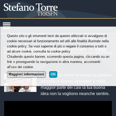
Questo sito o gli strumenti terzi da questo utilizzati si avvalgono di
»
Punti di Vista
» [Video] La sfiga di essere giovani in italia
cookie necessari al funzionamento ed utili alle finalità illustrate nella
cookie policy. Se vuoi saperne di più o negare il consenso a tutti o
[Video] La sfiga di essere giovani in italia
ad alcuni cookie, consulta la cookie policy.
te la rivelan gli occhi della gente quando ti
Chiudendo questo banner, scorrendo questa pagina, cliccando su un
presenti con una buona idea ma sei uno
link o proseguendo la navigazione in altra maniera, acconsenti
sbarbato
all’uso dei cookie.
Maggiori informazioni
OK
Ti guardano come se avessi la pretesa
assurda di essere ascoltato, e nella
maggior parte dei casi la tua buona
idea non la vogliono neanche sentire.