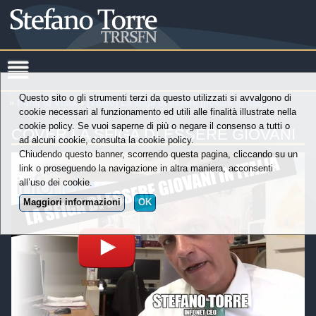
Questo sito o gli strumenti terzi da questo utilizzati si avvalgono di
»
Punti di Vista
»
[Video] La sfiga di essere giovani in italia
cookie necessari al funzionamento ed utili alle finalità illustrate nella
cookie policy. Se vuoi saperne di più o negare il consenso a tutti o
COVER LA SFIGA DI ESSERE GIOVANI
ad alcuni cookie, consulta la cookie policy.
Chiudendo questo banner, scorrendo questa pagina, cliccando su un
link o proseguendo la navigazione in altra maniera, acconsenti
all’uso dei cookie.
Maggiori informazioni
OK