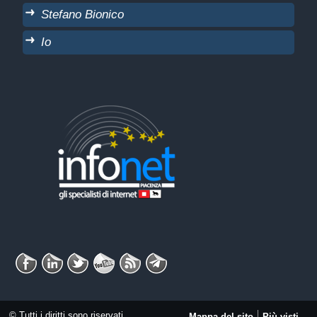
Stefano Bionico
Io
© Tutti i diritti sono riservati
Mappa del sito
Più visti