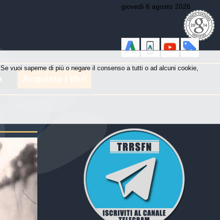
giovedì 6 agosto 2026
y. Se vuoi saperne di più o negare il consenso a tutti o ad alcuni cookie,
e
Acquista i libri