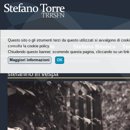
Questo sito o gli strumenti terzi da questo utilizzati si avvalgono di cooki
Home
Io
Stefano Bionico
To
consulta la cookie policy.
Chiudendo questo banner, scorrendo questa pagina, cliccando su un link 
Maggiori informazioni
OK
»
Punti di Vista
»
Nostalgia
»
Voglio tornare bambino
stefanino in vespa