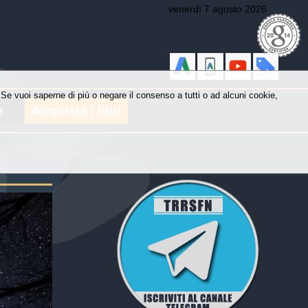
venerdì 7 agosto 2026
y. Se vuoi saperne di più o negare il consenso a tutti o ad alcuni cookie,
e
Acquista i libri