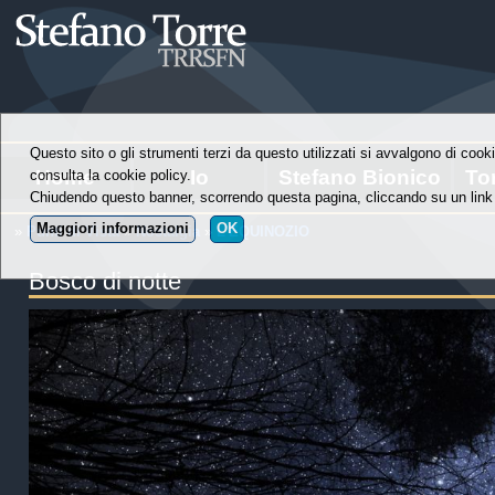
Questo sito o gli strumenti terzi da questo utilizzati si avvalgono di cooki
Home
Io
Stefano Bionico
To
consulta la cookie policy.
Chiudendo questo banner, scorrendo questa pagina, cliccando su un link 
Maggiori informazioni
OK
»
Punti di Vista
»
Nostalgia
»
L’EQUINOZIO
Bosco di notte