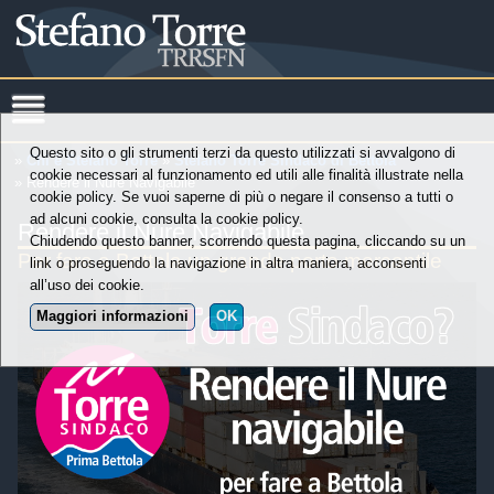
Questo sito o gli strumenti terzi da questo utilizzati si avvalgono di
»
Chi è Stefano Torre
»
Stefano Torre Sindaco di Bettola
cookie necessari al funzionamento ed utili alle finalità illustrate nella
» Rendere il Nure Navigabile
cookie policy. Se vuoi saperne di più o negare il consenso a tutti o
ad alcuni cookie, consulta la cookie policy.
Rendere il Nure Navigabile
Chiudendo questo banner, scorrendo questa pagina, cliccando su un
Per fare a Bettola un grande porto mercantile
link o proseguendo la navigazione in altra maniera, acconsenti
all’uso dei cookie.
Maggiori informazioni
OK