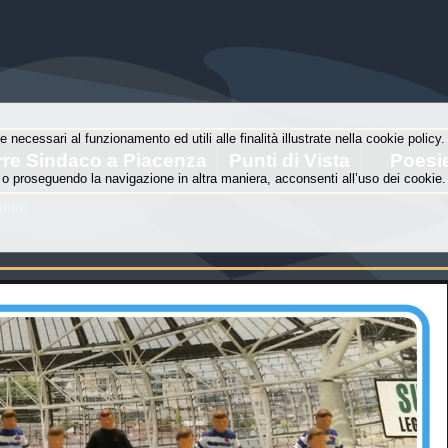
e necessari al funzionamento ed utili alle finalità illustrate nella cookie polic
rre Sindaco a Piacenza
Punti di Vista
Poesi
o proseguendo la navigazione in altra maniera, acconsenti all’uso dei cookie.
fild!