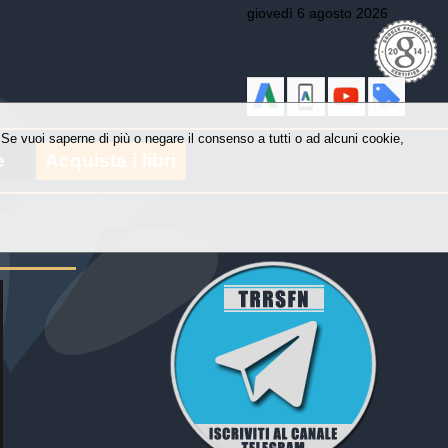
giovedì 6 agosto 2026
y. Se vuoi saperne di più o negare il consenso a tutti o ad alcuni cookie,
e
Acquista i libri