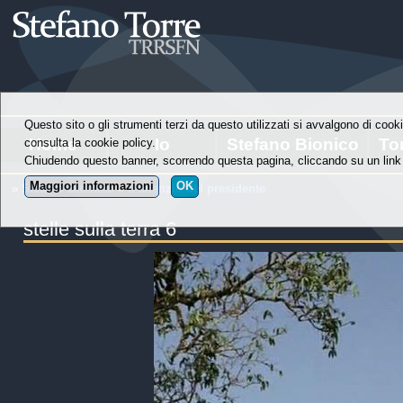
Questo sito o gli strumenti terzi da questo utilizzati si avvalgono di cooki
Home
Io
Stefano Bionico
To
consulta la cookie policy.
Chiudendo questo banner, scorrendo questa pagina, cliccando su un link 
Maggiori informazioni
OK
»
Stefano Bioinico
»
il silenzio del presidente
stelle sulla terra 6