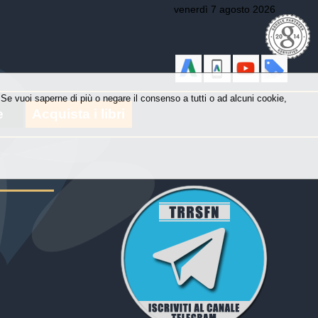
venerdì 7 agosto 2026
y. Se vuoi saperne di più o negare il consenso a tutti o ad alcuni cookie,
e
Acquista i libri