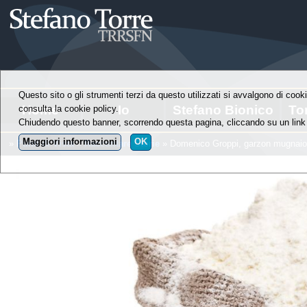
Questo sito o gli strumenti terzi da questo utilizzati si avvalgono di cooki
Home
Io
Stefano Bionico
To
consulta la cookie policy.
Chiudendo questo banner, scorrendo questa pagina, cliccando su un link 
Maggiori informazioni
OK
»
Punti di Vista
»
Raccontare Storie
» Domenico Groppi, garzon mugnaio