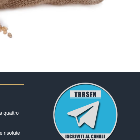
a quattro
e risolute