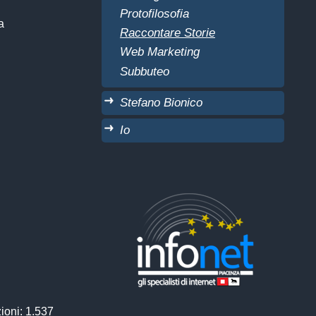
Protofilosofia
a
Raccontare Storie
Web Marketing
Subbuteo
Stefano Bionico
Io
ioni: 1.537