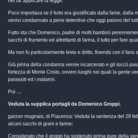
nel far applicare la legge.
Poco importava se il furto era giustificato dalla fame, dalla m
venivi condannato a pene detentive che oggi paiono del tut
Fatto sta che Domenico, padre di molti bambini perennement
sacchi di frumento ed altrettanti di farina, il tutto per fare 
Ma non fu particolarmente lesto e dritto, finendo con il fars
Già prima della condanna venne incarcerato e gli toccò passa
fortezza di Monte Cristo, ovvero luoghi nei quali la gente veni
parassiti ed i malanni.
Poi ....
Veduta la supplica portagli da Domenico Groppi
,
garzon mugnaio, di Piacenza: Veduta la sentenza del 29 febb
alcuni sacchi di grani e farine:
Considerato che il groppi ha sostenuto prima pure della se