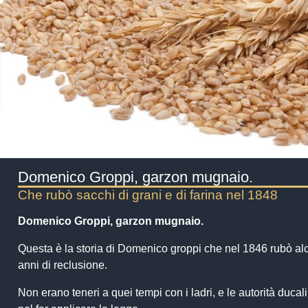
Domenico Groppi, garzon mugnaio.
Che rubò sacchi di grani e di farina nel 1848
Domenico Groppi, garzon mugnaio.
Questa è la storia di Domenico groppi che nel 1846 rubò alc
anni di reclusione.
Non erano teneri a quei tempi con i ladri, e le autorità duc