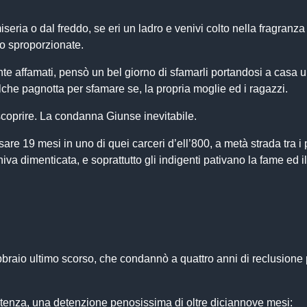
iseria o dal freddo, se eri un ladro e venivi colto nella fragranza
to sproporzionate.
e affamati, pensò un bel giorno di sfamarli portandosi a casa u
qualche pagnotta per sfamare se, la propria moglie ed i ragazzi.
i scoprire. La condanna Giunse inevitabile.
re 19 mesi in uno di quei carceri d’ell’800, a metà strada tra i 
va dimenticata, e soprattutto gli indigenti pativano la fame ed il
raio ultimo scorso, che condannò a quattro anni di reclusione p
ntenza, una detenzione penosissima di oltre diciannove mesi: