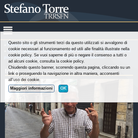
Questo sito o gli strumenti terzi da questo utilizzati si avvalgono di
»
Punti di Vista
cookie necessari al funzionamento ed utili alle finalità illustrate nella
»
Crisi di governo, Torre sospeso da Facebook: «Un popolo con le
cookie policy. Se vuoi saperne di più o negare il consenso a tutti o
palle reagisce in armi». Pd: «Solidarietà a Mattarella»
ad alcuni cookie, consulta la cookie policy.
Chiudendo questo banner, scorrendo questa pagina, cliccando su un
torre
link o proseguendo la navigazione in altra maniera, acconsenti
all’uso dei cookie.
Maggiori informazioni
OK