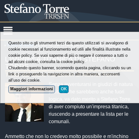
Questo sito o gli strumenti terzi da questo utilizzati si avvalgono di
»
Punti di Vista
» L'IMPRESA TITANICA DI STEFANO TORRE
cookie necessari al funzionamento ed utili alle finalità illustrate nella
cookie policy. Se vuoi saperne di più o negare il consenso a tutti o
L'IMPRESA TITANICA DI STEFANO
ad alcuni cookie, consulta la cookie policy.
TORRE
Chiudendo questo banner, scorrendo questa pagina, cliccando su un
Tratto dal diario Facebook di Alberto Fermi
link o proseguendo la navigazione in altra maniera, acconsenti
all’uso dei cookie.
Senza avventurarsi in giudizi di natura
Maggiori informazioni
OK
politica, che sarebbero anche fuori
logica, va dato merito a Stefano Torre
di aver compiuto un'impresa titanica,
riuscendo a presentare la lista per le
comunali.
Ammetto che non lo credevo molto possibile e m'inchino