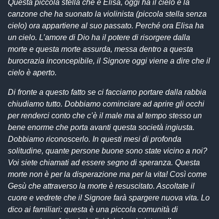
Questa piccola stella che è Elisa, oggi ha il cielo e la
canzone che ha suonato la violinista (piccola stella senza
cielo) ora appartiene al suo passato. Perché ora Elisa ha
un cielo. L’amore di Dio ha il potere di risorgere dalla
morte e questa morte assurda, messa dentro a questa
burocrazia inconcepibile, il Signore oggi viene a dire che il
cielo è aperto.
Di fronte a questo fatto se ci facciamo portare dalla rabbia
chiudiamo tutto. Dobbiamo cominciare ad aprire gli occhi
per renderci conto che c’è il male ma al tempo stesso un
bene enorme che porta avanti questa società ingiusta.
Dobbiamo riconoscerlo. In questi mesi di profonda
solitudine, quante persone buone sono state vicino a noi?
Voi siete chiamati ad essere segno di speranza. Questa
morte non è per la disperazione ma per la vita! Così come
Gesù che attraverso la morte è resuscitato. Ascoltate il
cuore e vedrete che il Signore farà spargere nuova vita. Lo
dico ai familiari: questa è una piccola comunità di