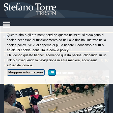
Questo sito o gli strumenti terzi da questo utilizzati si avvalgono di
»
Punti di Vista
» Il funerale di Elisa Pomarelli
cookie necessari al funzionamento ed utili alle finalità illustrate nella
cookie policy. Se vuoi saperne di più o negare il consenso a tutti o
Il funerale di Elisa Pomarelli
ad alcuni cookie, consulta la cookie policy.
Nessuno è escluso dall'amore di Dio che fa
Chiudendo questo banner, scorrendo questa pagina, cliccando su un
nuove tutte le cose, nemmeno l'assassino, il che
link o proseguendo la navigazione in altra maniera, acconsenti
è scandaloso.
all’uso dei cookie.
Maggiori informazioni
OK