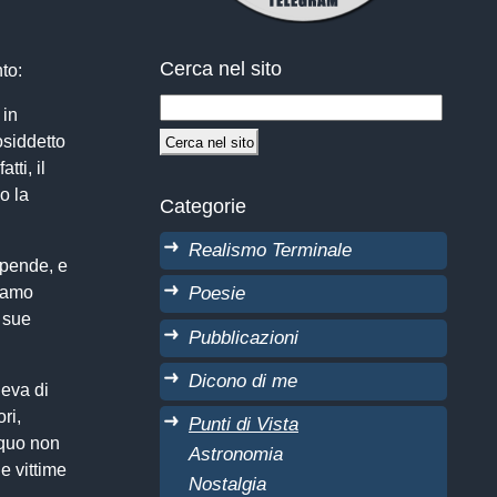
Cerca nel sito
to:
 in
osiddetto
tti, il
o la
Categorie
Realismo Terminale
ipende, e
Poesie
Siamo
 sue
Pubblicazioni
Dicono di me
geva di
ri,
Punti di Vista
s quo non
Astronomia
e vittime
Nostalgia