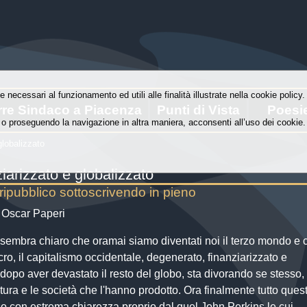
e necessari al funzionamento ed utili alle finalità illustrate nella cookie polic
rre Sindaco a Piacenza
Punti di Vista
Poesi
o proseguendo la navigazione in altra maniera, acconsenti all’uso dei cookie.
globalizzato
iarizzato e globalizzato
ripubblico sottoscrivendo in pieno
a] Oscar Paperi
sembra chiaro che oramai siamo diventati noi il terzo mondo e 
o, il capitalismo occidentale, degenerato, finanziarizzato e
 dopo aver devastato il resto del globo, sta divorando se stesso, 
ltura e le società che l'hanno prodotto. Ora finalmente tutto ques
o con estrema chiarezza proprio dal quel John Perkins le cui