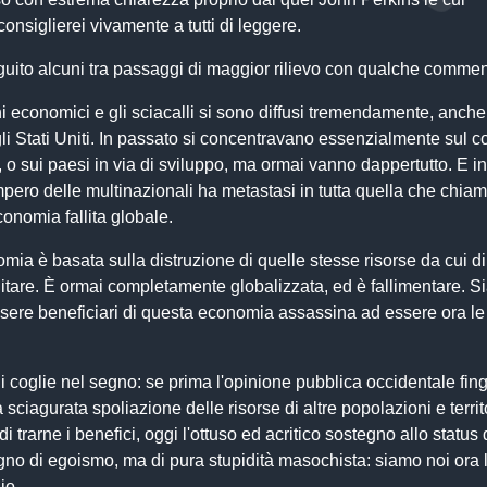
consiglierei vivamente a tutti di leggere.
guito alcuni tra passaggi di maggior rilievo con qualche commen
ni economici e gli sciacalli si sono diffusi tremendamente, anche
i Stati Uniti. In passato si concentravano essenzialmente sul c
o sui paesi in via di sviluppo, ma ormai vanno dappertutto. E infa
mpero delle multinazionali ha metastasi in tutta quella che chiam
onomia fallita globale.
ia è basata sulla distruzione di quelle stesse risorse da cui d
litare. È ormai completamente globalizzata, ed è fallimentare. 
sere beneficiari di questa economia assassina ad essere ora le
i coglie nel segno: se prima l'opinione pubblica occidentale fin
sciagurata spoliazione delle risorse di altre popolazioni e territo
 di trarne i benefici, oggi l'ottuso ed acritico sostegno allo statu
gno di egoismo, ma di pura stupidità masochista: siamo noi ora l
io.