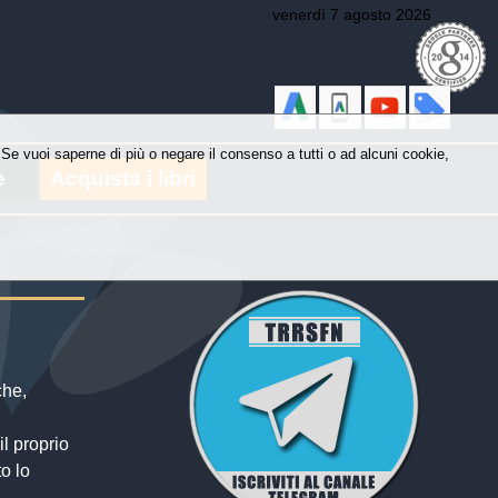
venerdì 7 agosto 2026
y. Se vuoi saperne di più o negare il consenso a tutti o ad alcuni cookie,
e
Acquista i libri
che,
il proprio
to lo