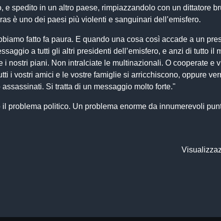
o, e spedito in un altro paese, rimpiazzandolo con un dittatore br
as è uno dei paesi più violenti e sanguinari dell’emisfero.
bbiamo fatto fa paura. E quando una cosa così accade a un pres
ggio a tutti gli altri presidenti dell’emisfero, e anzi di tutto il
e i nostri piani. Non intralciate le multinazionali. O cooperate e v
tutti i vostri amici e le vostre famiglie si arricchiscono, oppure ver
o assassinati. Si tratta di un messaggio molto forte."
to il problema politico. Un problema enorme da innumerevoli punt
Visualizzaz