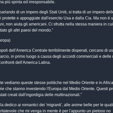
ma più spinta ed irresponsabile.
arlando di un impero degli Stati Uniti, si tratta di un impero dell
i protette e appoggiate dall'esercito Usa e dalla Cia. Ma non è 
ni, non aiuta gli americani. Ci sfrutta nella stessa maniera in cui
tato gli altri paesi del mondo."
uropa)
poli dell'America Centrale terribilmente disperati, cercano di us
rcio, in primo luogo a causa degli accordi commerciali e delle 
confronti dell'America Latina.
e vediamo queste stesse politiche nel Medio Oriente e in Afric
rie che stanno investendo l'Europa dal Medio Oriente. Questi p
 stati creati dall'ingordigia delle multinazionali."
a dedico ai romantici dei 'migranti', alle anime belle per le quali
itatevole che mi venga in mente è per l'appunto un pietoso no