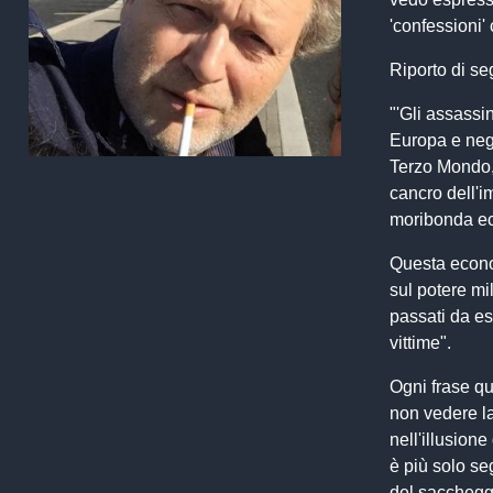
'confessioni' 
Riporto di se
"'Gli assassi
Europa e negl
Terzo Mondo, 
cancro dell'i
moribonda ec
Questa econom
sul potere mi
passati da es
vittime".
Ogni frase qu
non vedere la 
nell'illusione
è più solo se
del sacchegg