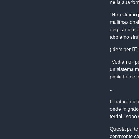
nella sua for
"Non stiamo p
multinazional
degli america
abbiamo sfrut
(Idem per l'E
"Vediamo i po
un sistema ma
politiche nei 
...
E naturalment
onde migrato
terribili sono
Questa parte l
commento car