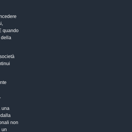
oncedere
i,
. E quando
 della
 società
tinui
ente
.
a una
dalla
ionali non
n un