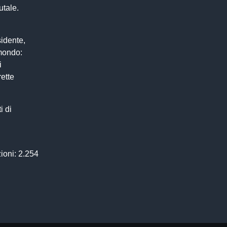
utale.
idente,
 mondo:
i
rette
i di
ioni: 2.254