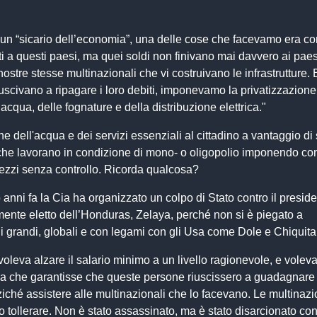
un “sicario dell’economia”, una delle cose che facevamo era c
ti a questi paesi, ma quei soldi non finivano mai davvero ai paes
 nostre stesse multinazionali che vi costruivano le infrastrutture
iuscivano a ripagare i loro debiti, imponevamo la privatizzazione
’acqua, delle fognature e della distribuzione elettrica."
ne dell'acqua e dei servizi essenziali al cittadino a vantaggio di
s che lavorano in condizione di mono- o oligopolio imponendo con
ezzi senza controllo. Ricorda qualcosa?
o anni fa la Cia ha organizzato un colpo di Stato contro il presid
ente eletto dell’Honduras, Zelaya, perché non si è piegato a
i grandi, globali e con legami con gli Usa come Dole e Chiquita
 voleva alzare il salario minimo a un livello ragionevole, e volev
ria che garantisse che queste persone riuscissero a guadagnare 
nziché assistere alle multinazionali che lo facevano. Le multinaz
o tollerare. Non è stato assassinato, ma è stato disarcionato co