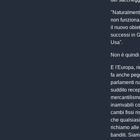
"Naturalment
non funziona.
il nuovo obiet
successi in G
Usa".
Non è quindi 
E l'Europa, r
fa anche peg
parlamenti na
suddito recep
mercantilismo
inarrivabili c
cambi fissi ri
che qualsiasi 
richiamo alle
banditi. Siamo