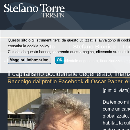
Questo sito o gli strumenti terzi da questo utilizzati si avvalgono di cooki
Home
Io
Stefano Bionico
To
consulta la cookie policy.
Chiudendo questo banner, scorrendo questa pagina, cliccando su un link 
Maggiori informazioni
OK
»
Punti di Vista
» il capitalismo occidentale degenerato, finanziarizzato e 
il capitalismo occidentale degenerato, finanz
Raccolgo dal profilo Facebook di Oscar Paperi e 
[pinti di vist
Da tempo mi 
come un cancr
globalizzato,
habitat, la cu
vedo espress