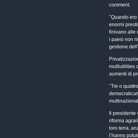
comment.
"Quando ero 
enormi presti
finivano alle
i paesi non r
gestione dell
Privatizzazio
multiutilitie
aumenti di pr
"Tre o quattr
democraticam
multinazional
Il presidente
riforma agra
loro terra, a
l’hanno potut