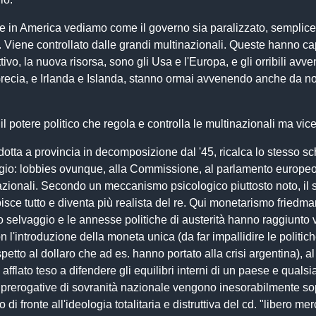
e in America vediamo come il governo sia paralizzato, semplic
 Viene controllato dalle grandi multinazionali. Queste hanno ca
tivo, la nuova risorsa, sono gli Usa e l'Europa, e gli orribili avv
recia, e Irlanda e Islanda, stanno ormai avvenendo anche da noi
il potere politico che regola e controlla le multinazionali ma vic
idotta a provincia in decomposizione dal '45, ricalca lo stesso 
gio: lobbies ovunque, alla Commissione, al parlamento europeo
zionali. Secondo un meccanismo psicologico piuttosto noto, il 
isce tutto e diventa più realista del re. Qui monetarismo friedm
 selvaggio e le annesse politiche di austerità hanno raggiunto 
on l'introduzione della moneta unica (da far impallidire le politic
spetto al dollaro che ad es. hanno portato alla crisi argentina), a
afflato teso a difendere gli equilibri interni di un paese e qualsi
 prerogative di sovranità nazionale vengono inesorabilmente so
 di fronte all'ideologia totalitaria e distruttiva del cd. "libero me