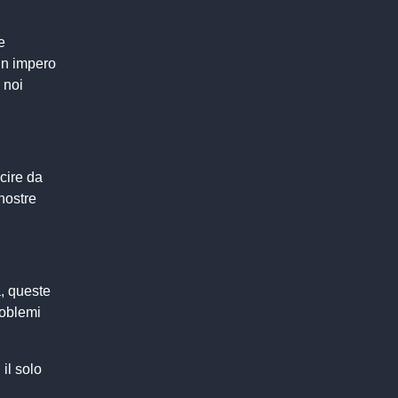
e
un impero
 noi
cire da
nostre
a, queste
roblemi
 il solo