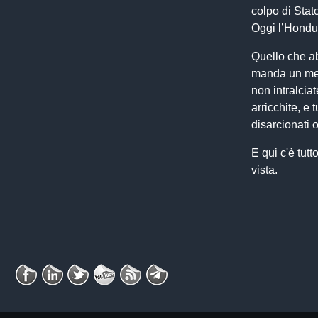
colpo di Stat
Oggi l’Hondur
Quello che a
manda un messa
non intralciat
arricchite, e 
disarcionati 
E qui c'è tut
vista.