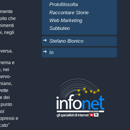
Protofilosofia
emente
Raccontare Storie
pito che
Web Marketing
enimenti
Subbuteo
, negli
Stefano Bionico
eversa.
Io
schema e
, nei
servo-
aniano,
vette
he dei
l punto
asi
ppressi e
rcato"