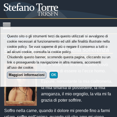
Questo sito o gli strumenti terzi da questo utilizzati si avvalgono di
»
Punti di Vista
» ECCE HOMO - la nobiltà della sofferenza
cookie necessari al funzionamento ed utili alle finalità illustrate nella
cookie policy. Se vuoi saperne di più o negare il consenso a tutti o
ECCE HOMO - la nobiltà della sofferenza
ad alcuni cookie, consulta la cookie policy.
ciò che appare folle ai nichilisti benpensanti
Chiudendo questo banner, scorrendo questa pagina, cliccando su un
link o proseguendo la navigazione in altra maniera, acconsenti
Certe volte, col dovuto rispetto, covo
all’uso dei cookie.
l’illusione di essere io l’ecce homo.
Maggiori informazioni
OK
Eppure, nonostante la mia cialtroneria,
la mia smania di possedere, la mia
arroganza, il mio orgoglio, la vita mi fa
grazia di poter soffrire.
Soffro nella carne, quando il dolore mi prende fino a farmi
urlare, soffro nell’anima, quando ciò che amo mi viene