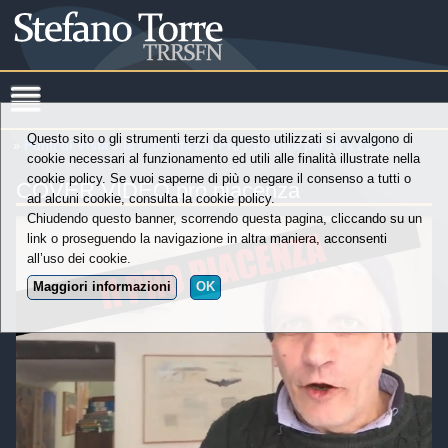
Questo sito o gli strumenti terzi da questo utilizzati si avvalgono di
»
Punti di Vista
»
la sconfitta del Pro Piacenza per 20 a ZERO
cookie necessari al funzionamento ed utili alle finalità illustrate nella
cookie policy. Se vuoi saperne di più o negare il consenso a tutti o
COVER VIDEO pro piacenza
ad alcuni cookie, consulta la cookie policy.
Chiudendo questo banner, scorrendo questa pagina, cliccando su un
link o proseguendo la navigazione in altra maniera, acconsenti
all’uso dei cookie.
Maggiori informazioni
OK