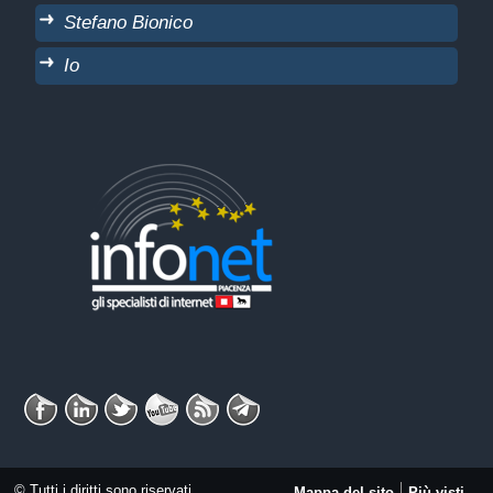
Stefano Bionico
Io
© Tutti i diritti sono riservati
Mappa del sito
Più visti