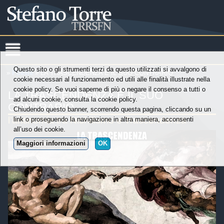
Questo sito o gli strumenti terzi da questo utilizzati si avvalgono di
»
Poesie
» LA TRASCENDENZA E IL SUO CONTRARIO
cookie necessari al funzionamento ed utili alle finalità illustrate nella
cookie policy. Se vuoi saperne di più o negare il consenso a tutti o
LA TRASCENDENZA E IL SUO
ad alcuni cookie, consulta la cookie policy.
CONTRARIO
Chiudendo questo banner, scorrendo questa pagina, cliccando su un
l’antinomia tra Nichilismo e Trascendenza
link o proseguendo la navigazione in altra maniera, acconsenti
all’uso dei cookie.
Maggiori informazioni
OK