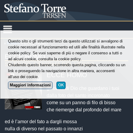
Questo sito o gli strumenti terzi da questo utilizzati si avvalgono di
»
Poesie
» ECCE HOMO
cookie necessari al funzionamento ed utili alle finalità illustrate nella
cookie policy. Se vuoi saperne di più o negare il consenso a tutti o
ECCE HOMO
ad alcuni cookie, consulta la cookie policy.
SILENZIO, L’ENIGMA DEL VERSO
Chiudendo questo banner, scorrendo questa pagina, cliccando su un
link o proseguendo la navigazione in altra maniera, acconsenti
ECCE HOMO
all’uso dei cookie.
Maggiori informazioni
OK
gli occhi di Dio che guardano i tuoi
dalla foto del santo incoronato
come su un panno di filo di bisso
che riemerge dal profondo del mare
ed è l’amor del fato a dargli mossa
nulla di diverso nel passato o innanzi