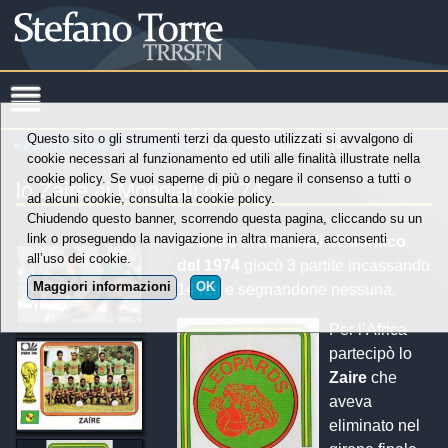
Questo sito o gli strumenti terzi da questo utilizzati si avvalgono di
»
Punti di Vista
»
Nostalgia
» lo Zaire ai Mondiali del 74
cookie necessari al funzionamento ed utili alle finalità illustrate nella
cookie policy. Se vuoi saperne di più o negare il consenso a tutti o
lo Zaire ai Mondiali del 74
ad alcuni cookie, consulta la cookie policy.
Chiudendo questo banner, scorrendo questa pagina, cliccando su un
link o proseguendo la navigazione in altra maniera, acconsenti
Lo
Zaire
ai
mondiali di Monaco
all’uso dei cookie.
del 1974
giocò 3 partite incassando
Maggiori informazioni
OK
14 reti e segnandone nessuna.
Per l’Africa
partecipò lo
Zaire
che
aveva
eliminato nel