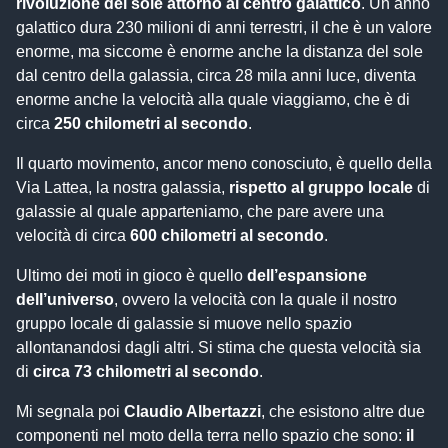
rivoluzione del sole attorno al centro galattico
. Un anno
galattico dura 230 milioni di anni terrestri, il che è un valore
enorme, ma siccome è enorme anche la distanza del sole
dal centro della galassia, circa 28 mila anni luce, diventa
enorme anche la velocità alla quale viaggiamo, che è di
circa
250 chilometri al secondo
.
Il quarto movimento, ancor meno conosciuto, è quello della
Via Lattea, la nostra galassia,
rispetto al gruppo locale
di
galassie al quale apparteniamo, che pare avere una
velocità di circa
600 chilometri al secondo
.
Ultimo dei moti in gioco è quello
dell’espansione
dell’universo
, ovvero la velocità con la quale il nostro
gruppo locale di galassie si muove nello spazio
allontanandosi dagli altri. Si stima che questa velocità sia
di
circa 73 chilometri al secondo
.
Mi segnala poi
Claudio Albertazzi
, che esistono altre due
componenti nel moto della terra nello spazio che sono:
il