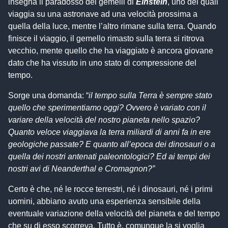
insegna il paradosso dei gemelli di
Einstein
, uno dei quali
viaggia su una astronave ad una velocità prossima a
quella della luce, mentre l’altro rimane sulla terra. Quando
finisce il viaggio, il gemello rimasto sulla terra si ritrova
vecchio, mente quello che ha viaggiato è ancora giovane
dato che ha vissuto in uno stato di compressione del
tempo.
Sorge una domanda: “
il tempo sulla Terra è sempre stato
quello che sperimentiamo oggi? Ovvero è variato con il
variare della velocità del nostro pianeta nello spazio?
Quanto veloce viaggiava la terra miliardi di anni fa in ere
geologiche passate? E quanto all’epoca dei dinosauri o a
quella dei nostri antenati paleontologici? Ed ai tempi dei
nostri avi di Neanderthal e Cromagnon?”
Certo è che, né le rocce terrestri, né i dinosauri, né i primi
uomini, abbiano avuto una esperienza sensibile della
eventuale variazione della velocità del pianeta e del tempo
che su di esso scorreva. Tutto è, comunque la si voglia