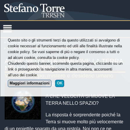
Questo sito o gli strumenti terzi da questo utilizzati si avvalgono di
»
Punti di Vista
»
Astronomia
cookie necessari al funzionamento ed utili alle finalità illustrate nella
» A CHE VELOCITÀ SI MUOVE LA TERRA NELLO SPAZIO?
cookie policy. Se vuoi saperne di più o negare il consenso a tutti o
ad alcuni cookie, consulta la cookie policy.
A CHE VELOCITÀ SI MUOVE LA TERRA
Chiudendo questo banner, scorrendo questa pagina, cliccando su un
NELLO SPAZIO?
link o proseguendo la navigazione in altra maniera, acconsenti
Velocità, Tempo, mistero e desiderio umano
all’uso dei cookie.
Maggiori informazioni
OK
10.01.22
A CHE VELOCITÀ SI MUOVE LA
TERRA NELLO SPAZIO?
La risposta è sorprendente poiché la
Terra si muove molto più velocemente
di un proiettile sparato da una pistola. Noi non ce ne