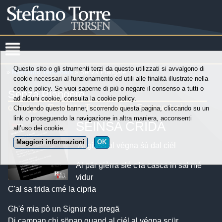
Questo sito o gli strumenti terzi da questo utilizzati si avvalgono di
»
Realismo Terminale
» Senza Piangere
cookie necessari al funzionamento ed utili alle finalità illustrate nella
cookie policy. Se vuoi saperne di più o negare il consenso a tutti o
Senza Piangere
ad alcuni cookie, consulta la cookie policy.
omaggio Realista Terminale a Franco Loi
Chiudendo questo banner, scorrendo questa pagina, cliccando su un
link o proseguendo la navigazione in altra maniera, acconsenti
SEINŚA CRIDÄ
all’uso dei cookie.
Maggiori informazioni
OK
Al giass al végna śù dal ciél
Al pär gièrra slé c'la casca in sal mé
vidur
C'al sa trida cmé la cipria
Gh'é mia pò un Signur da pregä
Di campan chi sönan quand al ciél al végna scür