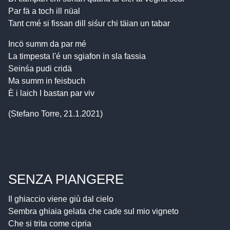
Par fä a toch ill nüal
Tant cmé si fissan dill siśur chi täian un tabar
Incö summ da par mé
La timpesta l'é un sgiafon in sla fassia
Seinśa pudi cridä
Ma summ in feisbuch
È i laich I bastan par viv
(Stefano Torre, 21.1.2021)
SENZA PIANGERE
Il ghiaccio viene giù dal cielo
Sembra ghiaia gelata che cade sul mio vigneto
Che si trita come cipria