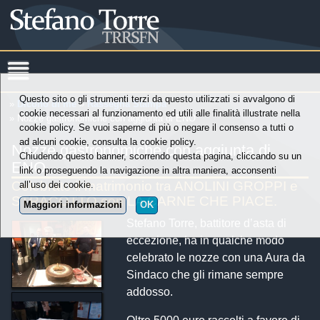
Questo sito o gli strumenti terzi da questo utilizzati si avvalgono di
»
Dicono di me
»
Rassegna Stampa
cookie necessari al funzionamento ed utili alle finalità illustrate nella
» Nozze gastronomiche con aggiunta di ENO
cookie policy. Se vuoi saperne di più o negare il consenso a tutti o
ad alcuni cookie, consulta la cookie policy.
Nozze gastronomiche con aggiunta di
Chiudendo questo banner, scorrendo questa pagina, cliccando su un
ENO
link o proseguendo la navigazione in altra maniera, acconsenti
Celebrato il matrimonio tra ANOLINI GROPPI e
all’uso dei cookie.
STRACOTTO con LA CARNE CHE PIACE.
Maggiori informazioni
OK
Stefano Torre, battitore d’asta di
eccezione, ha in qualche modo
celebrato le nozze con una Aura da
Sindaco che gli rimane sempre
addosso.