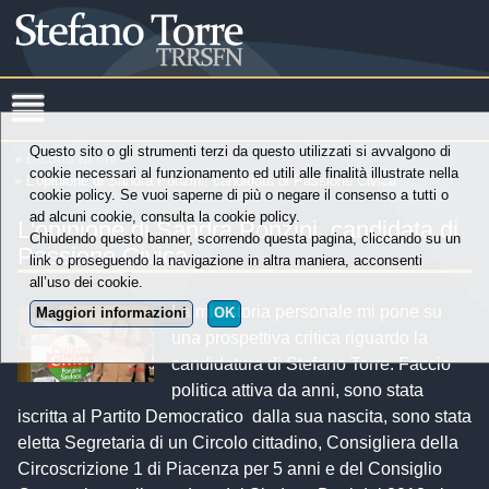
Questo sito o gli strumenti terzi da questo utilizzati si avvalgono di
»
Dicono di me
cookie necessari al funzionamento ed utili alle finalità illustrate nella
» L'opinione di Sandra Ponzini, candidata di Passione Civica
cookie policy. Se vuoi saperne di più o negare il consenso a tutti o
ad alcuni cookie, consulta la cookie policy.
L'opinione di Sandra Ponzini, candidata di
Chiudendo questo banner, scorrendo questa pagina, cliccando su un
Passione Civica
link o proseguendo la navigazione in altra maniera, acconsenti
all’uso dei cookie.
La mia storia personale mi pone su
Maggiori informazioni
OK
una prospettiva critica riguardo la
candidatura di Stefano Torre. Faccio
politica attiva da anni, sono stata
iscritta al Partito Democratico dalla sua nascita, sono stata
eletta Segretaria di un Circolo cittadino, Consigliera della
Circoscrizione 1 di Piacenza per 5 anni e del Consiglio