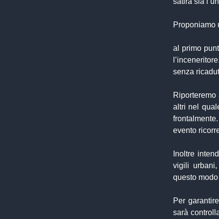
satira sia l’u
Proponiamo u
al primo punt
l’inceneritor
senza ricadut
Riporteremo 
altri nel qua
frontalmente
evento ricorre
Inoltre inten
vigili urban
questo modo 
Per garantir
sarà controll