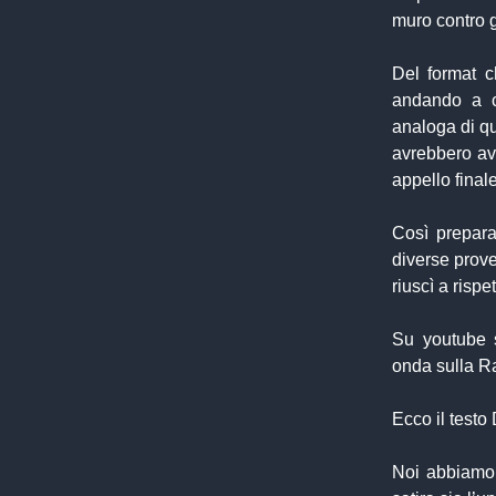
muro contro g
Del format 
andando a c
analoga di qu
avrebbero av
appello finale
Così prepar
diverse prove
riuscì a rispe
Su youtube s
onda sulla Ra
Ecco il test
Noi abbiamo 