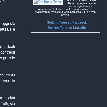
arsi.
Amministratore di Infonet
Piacenza, esperto seo e
web designer sommo.
Astronomo dilettante e poeta. Sperimentatore e
divulgatore di tecniche di web marketing, SEO e web
design.
Stefano Torre su Facebook
 oggi c’è
Stefano Torre su Linkedin
naturale e
più degli
contrarsi
to grande
co, così i
veremo in
 la città
Tutti, sia