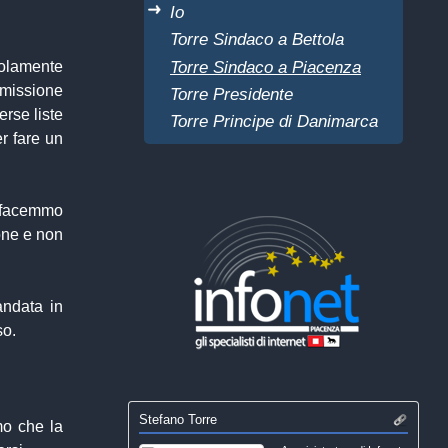
Io
Torre Sindaco a Bettola
Torre Sindaco a Piacenza
olamente
missione
Torre Presidente
erse liste
Torre Principe di Danimarca
r fare un
e facemmo
ione e non
andata in
so.
Stefano Torre
mo che la