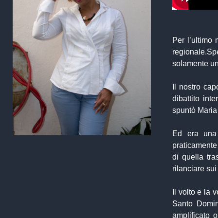
Per l’ultimo 
regionale.Sp
solamente un 
Il nostro cap
dibattito int
spuntò Maria
Ed era una 
praticamente 
di quella tr
rilanciare sui
Il volto e la
Santo Doming
amplificato 