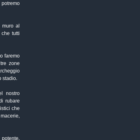
sì potremo
n muro al
che tutti
lo faremo
tre zone
rcheggio
 stadio.
l nostro
di rubare
istici che
 macerie,
potente,