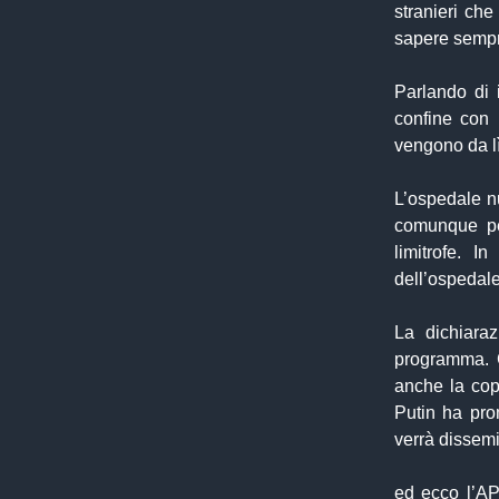
stranieri che
sapere sempre
Parlando di 
confine con 
vengono da lì
L’ospedale nu
comunque pe
limitrofe. 
dell’ospedale
La dichiara
programma. C
anche la copp
Putin ha pro
verrà dissemi
ed ecco l’A