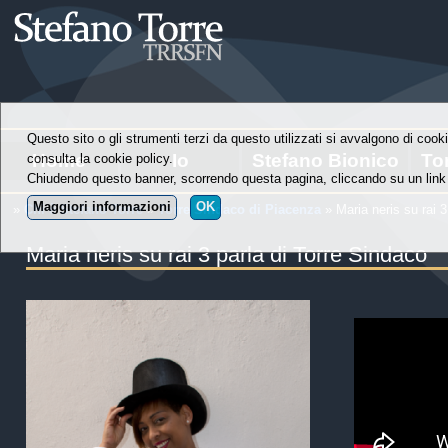
Questo sito o gli strumenti terzi da questo utilizzati si avvalgono di cooki
Home
Io
Stefano Bionico
To
consulta la cookie policy.
Chiudendo questo banner, scorrendo questa pagina, cliccando su un link 
Maggiori informazioni
OK
»
Chi è Stefano Torre
»
Torre Sindaco di Piacenza
» Maria neris su rai 3
Maria neris su rai 3 parla di Torre Sindaco