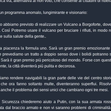
nica via, alternativa al non voto, che consente ai cittadini di ribell
n programma anomalo, lungimirante e visionario:
o abbiamo previsto di realizzare un Vulcano a Borgoforte, dove
e. Così Potremo usare il vulcano per bruciare i rifiuti, in modo 
e sulla salute della gente..
a piacenza la formula uno. Sarà un gran premio emozionante 
le prevediamo un tratto a doppio senso dove i bolidi potranno s
. Sarà il gran premio più pericoloso del mondo. Forse con ques
nte, la città diventerà più pulita e decorosa.
diamo rendere navigabili la gran parte delle vie del centro stori
i, che ora fanno soltanto multe, diventeranno superflui. Risol
anche il problema dei sensi unici che cambiano ogni tre mesi.
e Sicurezza chiederemo aiuto a Putin, con la sua armata rossa
ata dal braccio armato e non vi saranno problemi di criminalità 