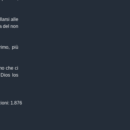
larsi alle
a del non
imo, più
mo che ci
 Dios los
ioni: 1.876