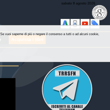
sabato 8 agosto 2026
y. Se vuoi saperne di più o negare il consenso a tutti o ad alcuni cookie,
e
Acquista i libri