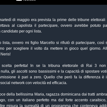
martedì di maggio era prevista la prime delle tribune elettorali 
ettava al capolista il partecipare, ovvero avrebbe potuto pa
candidato per ogni lista.
o lista, ovvero mi figlio Marcello si rifiutò di partecipare, così 
erno per scegliere il volto da mettere in gioco quel giorno. Al
 Neris!
scelta perfetta! In se la tribuna elettorale di Rai 3 non
nulla, gli ascolti sono bassissimi e la capacità di spostare vot
asmissione è pari a zero. Quello che però fa la differenza è i
 social network con velocità ed efficacia.
 voce della bellissima Maria, ragazza dominicana dai tratti ambrati
o, con un italiano perfetto ma dal forte accento caraibico
oltre misura la surrealtà di un programma che conteneva addir