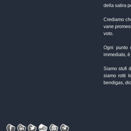
della satira p
Crediamo che 
vane promesse
voto.
Ogni punto 
immediato, è s
Siamo stufi d
siamo rotti 
bendigas, di