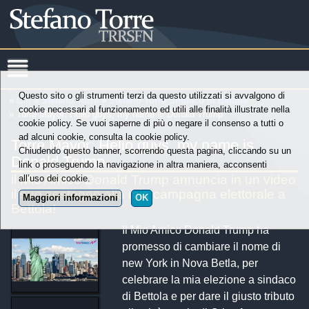
Questo sito o gli strumenti terzi da questo utilizzati si avvalgono di
»
Chi è Stefano Torre
»
Stefano Torre Sindaco di Bettola
cookie necessari al funzionamento ed utili alle finalità illustrate nella
» Torre Mayor: Hello guys, my name is Donald Trump
cookie policy. Se vuoi saperne di più o negare il consenso a tutti o
ad alcuni cookie, consulta la cookie policy.
Torre Mayor: Hello guys, my name is
Chiudendo questo banner, scorrendo questa pagina, cliccando su un
Donald Trump
link o proseguendo la navigazione in altra maniera, acconsenti
il Mio Amico Donald Trump annuncia in un video
all’uso dei cookie.
il suo sostegno alla mia campagna elettorale a
Maggiori informazioni
OK
Bettola!
Il Mio Amico Donald Trump ha
promesso di cambiare il nome di
new York in Nova Betla, per
celebrare la mia elezione a sindaco
di Bettola e per dare il giusto tributo